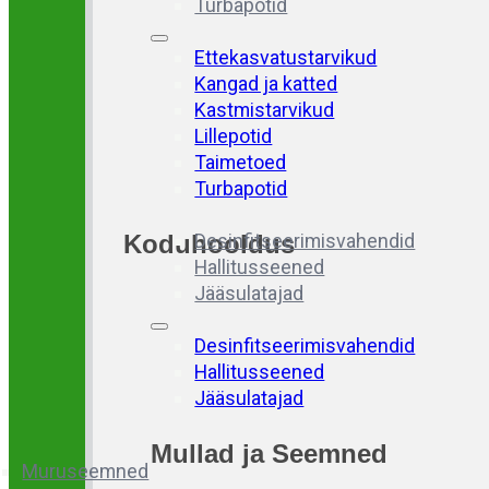
Turbapotid
Ettekasvatustarvikud
Kangad ja katted
Kastmistarvikud
Lillepotid
Taimetoed
Turbapotid
Koduhooldus
Desinfitseerimisvahendid
Hallitusseened
Jääsulatajad
Desinfitseerimisvahendid
Hallitusseened
Jääsulatajad
Mullad
ja
Seemned
Muruseemned