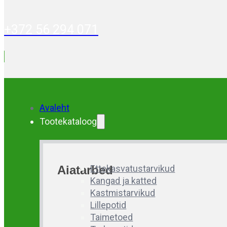
+372 56 294 071
Avaleht
Tootekataloog
Aiatarbed
Ettekasvatustarvikud
Kangad ja katted
Kastmistarvikud
Lillepotid
Taimetoed