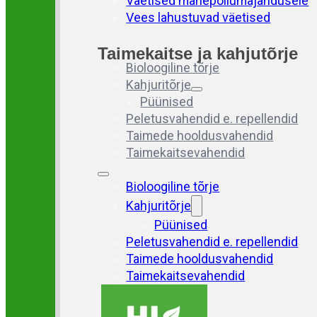
Väetised mahepõllumajandusele
Vees lahustuvad väetised
Taimekaitse ja kahjutõrje
Bioloogiline tõrje
Kahjuritõrje
Püünised
Peletusvahendid e. repellendid
Taimede hooldusvahendid
Taimekaitsevahendid
Bioloogiline tõrje
Kahjuritõrje
Püünised
Peletusvahendid e. repellendid
Taimede hooldusvahendid
Taimekaitsevahendid