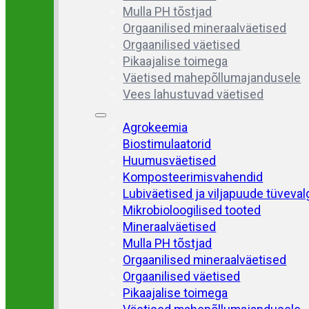
Mulla PH tõstjad
Orgaanilised mineraalväetised
Orgaanilised väetised
Pikaajalise toimega
Väetised mahepõllumajandusele
Vees lahustuvad väetised
Agrokeemia
Biostimulaatorid
Huumusväetised
Komposteerimisvahendid
Lubiväetised ja viljapuude tüveva
Mikrobioloogilised tooted
Mineraalväetised
Mulla PH tõstjad
Orgaanilised mineraalväetised
Orgaanilised väetised
Pikaajalise toimega