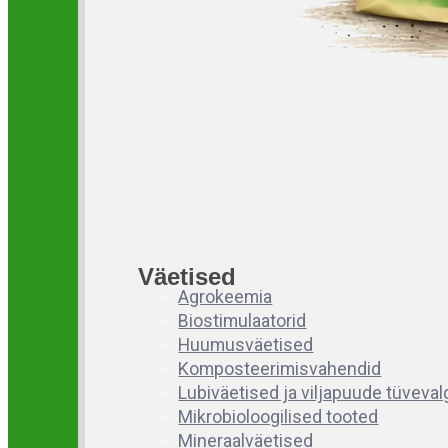
Väetised
Agrokeemia
Biostimulaatorid
Huumusväetised
Komposteerimisvahendid
Lubiväetised ja viljapuude tüveva
Mikrobioloogilised tooted
Mineraalväetised