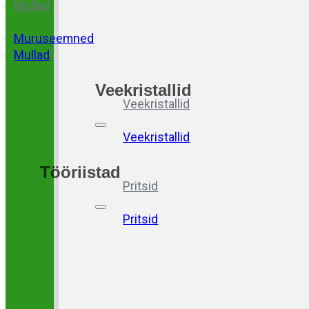
Mullad
Muruseemned
Mullad
Veekristallid
Veekristallid
Veekristallid
Tööriistad
Pritsid
Pritsid