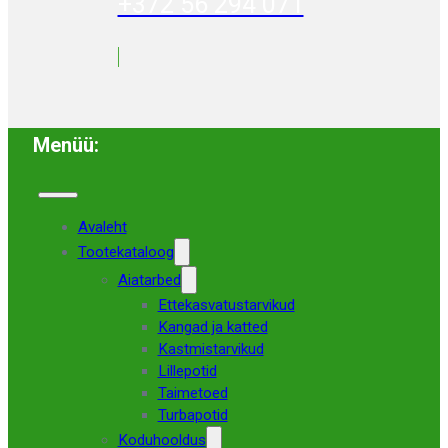
+372 56 294 071
Menüü:
Avaleht
Tootekataloog
Aiatarbed
Ettekasvatustarvikud
Kangad ja katted
Kastmistarvikud
Lillepotid
Taimetoed
Turbapotid
Koduhooldus