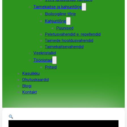
Taimekaitse ja kahjuritõrje
Bioloogiline tõrje
Kahjuritõrje
Püünised
Peletusvahendid e. repellendid
Taimede hooldusvahendid
Taimekaitsevahendid
Veekristallid
Tööriistad
Pritsid
Kasulikku
Ohutuskaardid
Blogi
Kontakt