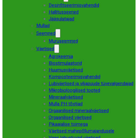
Desinfitseerimisvahendid
Hallitusseened
Jääsulatajad
Mullad
Seemned
Muruseemned
Väetised
Agrokeemia
Biostimulaatorid
Huumusväetised
Komposteerimisvahendid
Lubiväetised ja viljapuude tüvevalgendajad
Mikrobioloogilised tooted
Mineraalväetised
Mulla PH tõstjad
Orgaanilised mineraalväetised
Orgaanilised väetised
Pikaajalise toimega
Väetised mahepõllumajandusele
Vees lahustuvad väetised