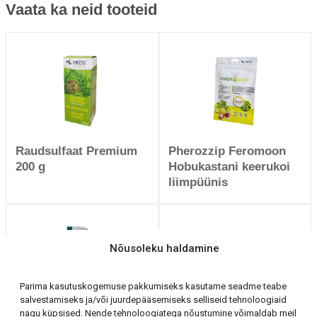
Vaata ka neid tooteid
Raudsulfaat Premium
Pherozzip Feromoon
200 g
Hobukastani keerukoi
liimpüünis
Nõusoleku haldamine
Parima kasutuskogemuse pakkumiseks kasutame seadme teabe
salvestamiseks ja/või juurdepääsemiseks selliseid tehnoloogiaid
nagu küpsised. Nende tehnoloogiatega nõustumine võimaldab meil