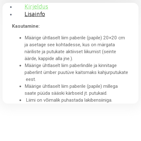
Kirjeldus
Lisainfo
Kasutamine:
Määrige ühtlaselt liim paberile (papile) 20×20 cm
ja asetage see kohtadesse, kus on märgata
näriliste ja putukate aktiivset liikumist (seinte
äärde, kappide alla jne.).
Määrige ühtlaselt liim paberlindile ja kinnitage
paberlint ümber puutüve kaitsmaks kahjurputukate
eest.
Määrige ühtlaselt liim paberile (papile) millega
saate püüda sääski kärbseid jt. putukaid.
Liimi on võimalik puhastada lakibensiiniga.