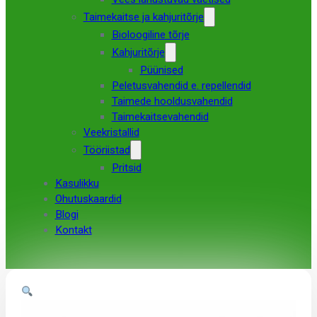
Taimekaitse ja kahjuritõrje
Bioloogiline tõrje
Kahjuritõrje
Püünised
Peletusvahendid e. repellendid
Taimede hooldusvahendid
Taimekaitsevahendid
Veekristallid
Tööriistad
Pritsid
Kasulikku
Ohutuskaardid
Blogi
Kontakt