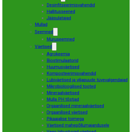
Desinfitseerimisvahendid
Hallitusseened
Jääsulatajad
Mullad
Seemned
Muruseemned
Väetised
Agrokeemia
Biostimulaatorid
Huumusväetised
Komposteerimisvahendid
Lubiväetised ja viljapuude tüvevalgendajad
Mikrobioloogilised tooted
Mineraalväetised
Mulla PH tõstjad
Orgaanilised mineraalväetised
Orgaanilised väetised
Pikaajalise toimega
Väetised mahepõllumajandusele
Vees lahustuvad väetised