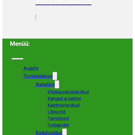
+372 56 294 071
Menüü:
Avaleht
Tootekataloog
Aiatarbed
Ettekasvatustarvikud
Kangad ja katted
Kastmistarvikud
Lillepotid
Taimetoed
Turbapotid
Koduhooldus