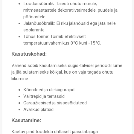
Loodussõbralik: Täiesti ohutu murule,
mitmeaastastele dekoratiivtaimedele, puudele ja
põõsastele.
Jalanõusõbralik: Ei riku jalanõusid ega jäta neile
soolarante.
Tõhus toime: Toimib efektiivselt
temperatuurivahemikus 0°C kuni -15°C.
Kasutuskohad:
Vahend sobib kasutamiseks sügis-talvisel perioodil lume
ja jää sulatamiseks kõikjal, kus on vaja tagada ohutu
liikumine:
Kõnniteed ja ülekäigurajad
Välitrepid ja terrassid
Garaažiesised ja sissesõiduteed
Avalikud platsid
Kasutamine:
Kaetav pind töödelda ühtlaselt jääsulatajaga