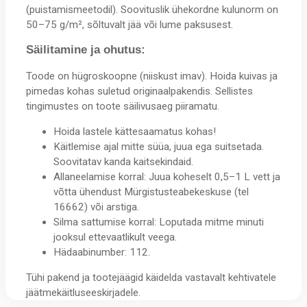
(puistamismeetodil). Soovituslik ühekordne kulunorm on
50–75 g/m², sõltuvalt jää või lume paksusest.
Säilitamine ja ohutus:
Toode on hügroskoopne (niiskust imav). Hoida kuivas ja
pimedas kohas suletud originaalpakendis. Sellistes
tingimustes on toote säilivusaeg piiramatu.
Hoida lastele kättesaamatus kohas!
Käitlemise ajal mitte süüa, juua ega suitsetada.
Soovitatav kanda kaitsekindaid.
Allaneelamise korral: Juua koheselt 0,5–1 L vett ja
võtta ühendust Mürgistusteabekeskuse (tel
16662) või arstiga.
Silma sattumise korral: Loputada mitme minuti
jooksul ettevaatlikult veega.
Hädaabinumber: 112.
Tühi pakend ja tootejäägid käidelda vastavalt kehtivatele
jäätmekäitluseeskirjadele.