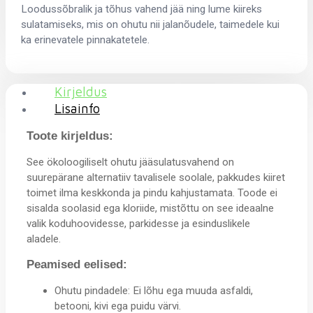
Loodussõbralik ja tõhus vahend jää ning lume kiireks
sulatamiseks, mis on ohutu nii jalanõudele, taimedele kui
ka erinevatele pinnakatetele.
Kirjeldus
Lisainfo
Toote kirjeldus:
See ökoloogiliselt ohutu jääsulatusvahend on
suurepärane alternatiiv tavalisele soolale, pakkudes kiiret
toimet ilma keskkonda ja pindu kahjustamata. Toode ei
sisalda soolasid ega kloriide, mistõttu on see ideaalne
valik koduhoovidesse, parkidesse ja esinduslikele
aladele.
Peamised eelised:
Ohutu pindadele: Ei lõhu ega muuda asfaldi,
betooni, kivi ega puidu värvi.