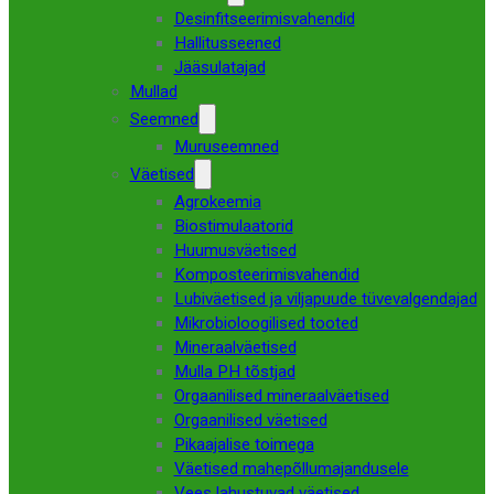
Desinfitseerimisvahendid
Hallitusseened
Jääsulatajad
Mullad
Seemned
Muruseemned
Väetised
Agrokeemia
Biostimulaatorid
Huumusväetised
Komposteerimisvahendid
Lubiväetised ja viljapuude tüvevalgendajad
Mikrobioloogilised tooted
Mineraalväetised
Mulla PH tõstjad
Orgaanilised mineraalväetised
Orgaanilised väetised
Pikaajalise toimega
Väetised mahepõllumajandusele
Vees lahustuvad väetised