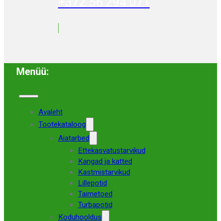
+372 56 294 071
Menüü:
Avaleht
Tootekataloog
Aiatarbed
Ettekasvatustarvikud
Kangad ja katted
Kastmistarvikud
Lillepotid
Taimetoed
Turbapotid
Koduhooldus