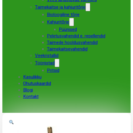
Taimekaitse ja kahjuritõrje
Bioloogiline tõrje
Kahjuritõrje
Püünised
Peletusvahendid e. repellendid
Taimede hooldusvahendid
Taimekaitsevahendid
Veekristallid
Tööriistad
Pritsid
Kasulikku
Ohutuskaardid
Blogi
Kontakt