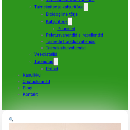
Taimekaitse ja kahjuritõrje
Bioloogiline tõrje
Kahjuritõrje
Püünised
Peletusvahendid e. repellendid
Taimede hooldusvahendid
Taimekaitsevahendid
Veekristallid
Tööriistad
Pritsid
Kasulikku
Ohutuskaardid
Blogi
Kontakt