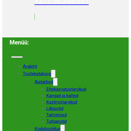
+372 56 294 071
Menüü:
Avaleht
Tootekataloog
Aiatarbed
Ettekasvatustarvikud
Kangad ja katted
Kastmistarvikud
Lillepotid
Taimetoed
Turbapotid
Koduhooldus