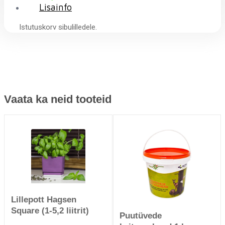
Lisainfo
Istutuskorv sibulilledele.
Vaata ka neid tooteid
Lillepott Hagsen
Square (1-5,2 liitrit)
Puutüvede