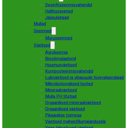
Desinfitseerimisvahendid
Hallitusseened
Jääsulatajad
Mullad
Seemned
Muruseemned
Väetised
Agrokeemia
Biostimulaatorid
Huumusväetised
Komposteerimisvahendid
Lubiväetised ja viljapuude tüvevalgendajad
Mikrobioloogilised tooted
Mineraalväetised
Mulla PH tõstjad
Orgaanilised mineraalväetised
Orgaanilised väetised
Pikaajalise toimega
Väetised mahepõllumajandusele
Vees lahustuvad väetised