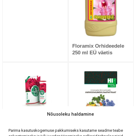
Floramix Orhideedele
250 ml EÜ väetis
Nõusoleku haldamine
Dr Green Roosiväetis 2
kg EÜ väetis
Parima kasutuskogemuse pakkumiseks kasutame seadme teabe