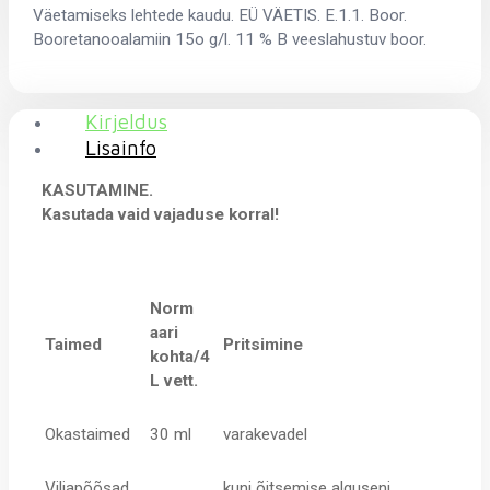
Väetamiseks lehtede kaudu. EÜ VÄETIS. E.1.1. Boor.
Booretanooalamiin 15o g/l. 11 % B veeslahustuv boor.
Kirjeldus
Lisainfo
KASUTAMINE.
Kasutada vaid vajaduse korral!
Norm
aari
Taimed
Pritsimine
kohta/4
L vett.
Okastaimed
30 ml
varakevadel
Viljapõõsad,
kuni õitsemise alguseni,