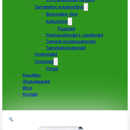
Taimekaitse ja kahjuritõrje
Bioloogiline tõrje
Kahjuritõrje
Püünised
Peletusvahendid e. repellendid
Taimede hooldusvahendid
Taimekaitsevahendid
Veekristallid
Tööriistad
Pritsid
Kasulikku
Ohutuskaardid
Blogi
Kontakt