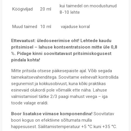
kui taimedel on moodustunud
Köögiviljad
20 ml
8-10 lehte
Muud taimed
10 ml
vajaduse korral
Ettevaatust:
üledoseerimise oht!
Lehtede kaudu
pritsimisel – lahuse kontsentratsioon mitte üle 0,8
%.
Pidage kinni soovitatavast pritsimiskogusest
pindala kohta!
Mitte pritsida otsese päikesepaiste ajal. Võib segada
taimekaitsevahenditega. Soovitame eelnevalt kontrollida
segunemist ja kokkusobivust, kuna kõiki praktikas
esinevaid olukordi pole võimalik ette näha. Lahuse
valmistamisel täitke 2/3 paagi mahust veega – iga
toode valage eraldi.
Boor lisatakse viimase komponendina!
Soovitatav
boori kogus on efektiivne sõltumata mulla
happesusest. Säilitamistemperatuur +5 °C kuni +35 °C.