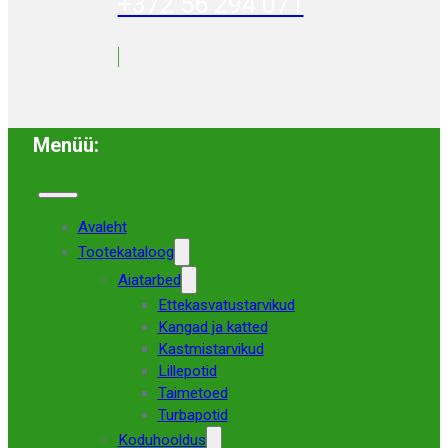
+372 56 294 071
Menüü:
Avaleht
Tootekataloog
Aiatarbed
Ettekasvatustarvikud
Kangad ja katted
Kastmistarvikud
Lillepotid
Taimetoed
Turbapotid
Koduhooldus