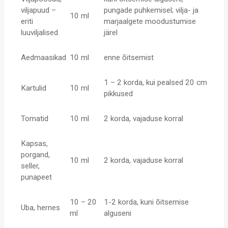
viljapuud –
pungade puhkemisel; vilja- ja
10 ml
eriti
marjaalgete moodustumise
luuviljalised
järel
Aedmaasikad
10 ml
enne õitsemist
1 – 2 korda, kui pealsed 20 cm
Kartulid
10 ml
pikkused
Tomatid
10 ml
2 korda, vajaduse korral
Kapsas,
porgand,
10 ml
2 korda, vajaduse korral
seller,
punapeet
10 – 20
1-2 korda, kuni õitsemise
Uba, hernes
ml
alguseni