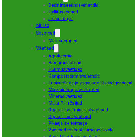
Desinfitseerimisvahendid
Hallitusseened
Jääsulatajad
Mullad
Seemned
Muruseemned
Väetised
Agrokeemia
Biostimulaatorid
Huumusväetised
Komposteerimisvahendid
Lubiväetised ja viljapuude tüvevalgendajad
Mikrobioloogilised tooted
Mineraalväetised
Mulla PH tõstjad
Orgaanilised mineraalväetised
Orgaanilised väetised
Pikaajalise toimega
Väetised mahepõllumajandusele
Vees lahustuvad väetised