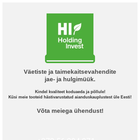
Väetiste ja taimekaitsevahendite
jae- ja hulgimüük.
Kindel kvaliteet koduaeda ja põllule!
Küsi meie tooteid hästivarustatud aianduskauplustest üle Eesti!
Võta meiega ühendust!