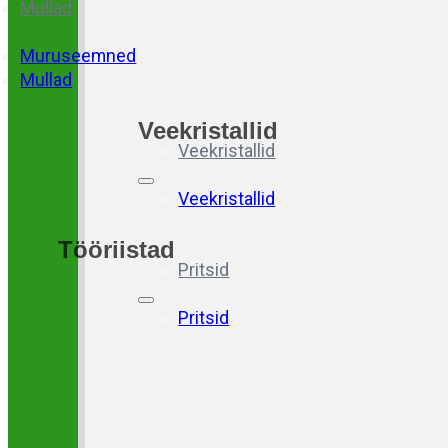
Mullad
Muruseemned
Mullad
Veekristallid
Veekristallid
Veekristallid
Tööriistad
Pritsid
Pritsid