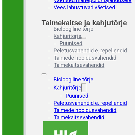
Väetised mahepõllumajandusele
Vees lahustuvad väetised
Taimekaitse ja kahjutõrje
Bioloogiline tõrje
Kahjuritõrje
Püünised
Peletusvahendid e. repellendid
Taimede hooldusvahendid
Taimekaitsevahendid
Bioloogiline tõrje
Kahjuritõrje
Püünised
Peletusvahendid e. repellendid
Taimede hooldusvahendid
Taimekaitsevahendid