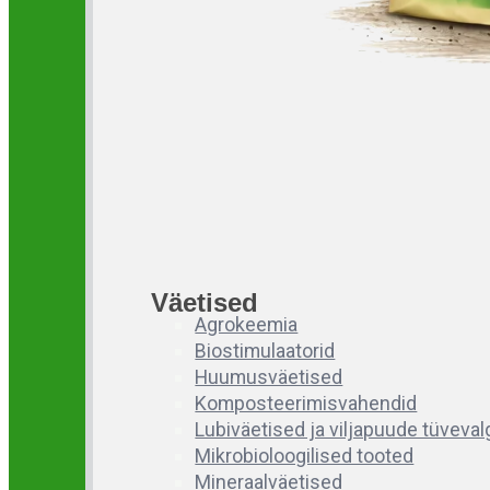
Väetised
Agrokeemia
Biostimulaatorid
Huumusväetised
Komposteerimisvahendid
Lubiväetised ja viljapuude tüveva
Mikrobioloogilised tooted
Mineraalväetised