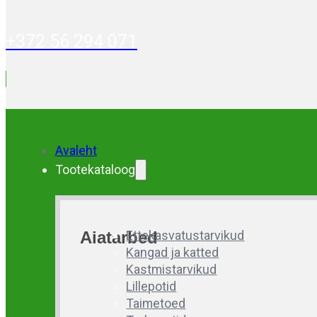
+372 56 294 071
Avaleht
Tootekataloog
Aiatarbed
Ettekasvatustarvikud
Kangad ja katted
Kastmistarvikud
Lillepotid
Taimetoed