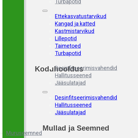
Turbapotid
Ettekasvatustarvikud
Kangad ja katted
Kastmistarvikud
Lillepotid
Taimetoed
Turbapotid
Koduhooldus
Desinfitseerimisvahendid
Hallitusseened
Jääsulatajad
Desinfitseerimisvahendid
Hallitusseened
Jääsulatajad
Mullad
ja
Seemned
Muruseemned