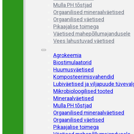
Mulla PH tõstjad
Orgaanilised mineraalväetised
Orgaanilised väetised
Pikaajalise toimega
Väetised mahepõllumajandusele
Vees lahustuvad väetised
Agrokeemia
Biostimulaatorid
Huumusväetised
Komposteerimisvahendid
Lubiväetised ja viljapuude tüveva
Mikrobioloogilised tooted
Mineraalväetised
Mulla PH tõstjad
Orgaanilised mineraalväetised
Orgaanilised väetised
Pikaajalise toimega