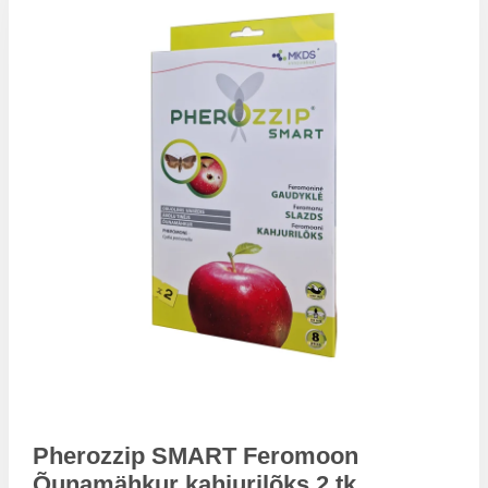
Pherozzip SMART Feromoon
Õunamähkur kahjurilõks 2 tk