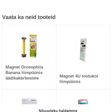
Vaata ka neid tooteid
Magnet Drosophila
Banana liimpüünis
Magnet 4U toidukoi
äädikakärbestele
liimpüünis
Nõusoleku haldamine