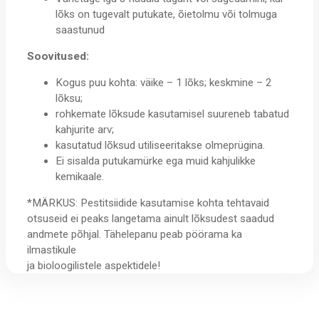
lõks on tugevalt putukate, õietolmu või tolmuga
saastunud
Soovitused:
Kogus puu kohta: väike – 1 lõks; keskmine – 2
lõksu;
rohkemate lõksude kasutamisel suureneb tabatud
kahjurite arv;
kasutatud lõksud utiliseeritakse olmeprügina.
Ei sisalda putukamürke ega muid kahjulikke
kemikaale.
*MÄRKUS: Pestitsiidide kasutamise kohta tehtavaid
otsuseid ei peaks langetama ainult lõksudest saadud
andmete põhjal. Tähelepanu peab pöörama ka
ilmastikule
ja bioloogilistele aspektidele!