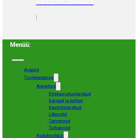
+372 56 294 071
Menüü:
Avaleht
Tootekataloog
Aiatarbed
Ettekasvatustarvikud
Kangad ja katted
Kastmistarvikud
Lillepotid
Taimetoed
Turbapotid
Koduhooldus