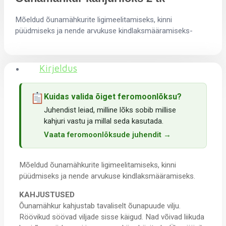
Mõeldud õunamähkurite ligimeelitamiseks, kinni
püüdmiseks ja nende arvukuse kindlaksmääramiseks-
Kirjeldus
Kuidas valida õiget feromoonlõksu?
Juhendist leiad, milline lõks sobib millise
kahjuri vastu ja millal seda kasutada.
Vaata feromoonlõksude juhendit →
Mõeldud õunamähkurite ligimeelitamiseks, kinni
püüdmiseks ja nende arvukuse kindlaksmääramiseks.
KAHJUSTUSED
Õunamähkur kahjustab tavaliselt õunapuude vilju.
Röövikud söövad viljade sisse käigud. Nad võivad liikuda