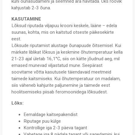
kuni õunasüdameni ja seemned ära hävitada. Üks röövik
kahjustab 2-3 õuna.
KASUTAMINE
Lõksud riputada viljapuu krooni keskele, lääne – edela
suunas, kohta, mis on kaitstud otseste päikesekiirte
eest.
Lõksude riputamist alustage õunapuude õitsemisel. Kui
märkate liblikat lõksus ja keskmine õhutemperatuur kella
21-23 ajal ületab 16,1°C, siis on kätte jõudnud aeg, mil
emased munevad viljastatud mune. Seepärast
soovitame võtta kasutusele täiendavaid meetmeid
taimede kaitsmiseks. Kui õhutemperatuur on madalam,
siis väheneb kahjurite paljunemine ja taimede eest
hoolitsemiseks piisab feromoonidega lõksudest.
Lõks:
Eemaldage kaitsepakendist
Riputage puu külge
Kontrollige iga 2-3 päeva tagant
Vahetage iga 8 nädala tagant või sagedamini, kui