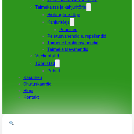
Taimekaitse ja kahjuritõrje
Bioloogiline tõrje
Kahjuritõrje
Püünised
Peletusvahendid e. repellendid
Taimede hooldusvahendid
Taimekaitsevahendid
Veekristallid
Tööriistad
Pritsid
Kasulikku
Ohutuskaardid
Blogi
Kontakt