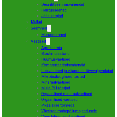
Desinfitseerimisvahendid
Hallitusseened
Jääsulatajad
Mullad
Seemned
Muruseemned
Väetised
Agrokeemia
Biostimulaatorid
Huumusväetised
Komposteerimisvahendid
Lubiväetised ja viljapuude tüvevalgendajad
Mikrobioloogilised tooted
Mineraalväetised
Mulla PH tõstjad
Orgaanilised mineraalväetised
Orgaanilised väetised
Pikaajalise toimega
Väetised mahepõllumajandusele
Vees lahustuvad väetised