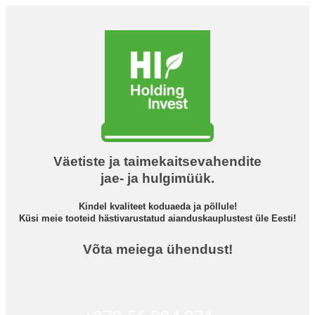
Väetiste ja taimekaitsevahendite
jae- ja hulgimüük.
Kindel kvaliteet koduaeda ja põllule!
Küsi meie tooteid hästivarustatud aianduskauplustest üle Eesti!
Võta meiega ühendust!