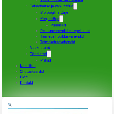
Taimekaitse ja kahjuritõrje
Bioloogiline tõrje
Kahjuritõrje
Püünised
Peletusvahendid e. repellendid
Taimede hooldusvahendid
Taimekaitsevahendid
Veekristallid
Tööriistad
Pritsid
Kasulikku
Ohutuskaardid
Blogi
Kontakt