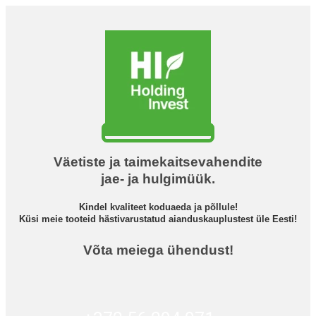
Väetiste ja taimekaitsevahendite
jae- ja hulgimüük.
Kindel kvaliteet koduaeda ja põllule!
Küsi meie tooteid hästivarustatud aianduskauplustest üle Eesti!
Võta meiega ühendust!