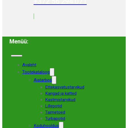
+372 56 294 071
Menüü:
Avaleht
Tootekataloog
Aiatarbed
Ettekasvatustarvikud
Kangad ja katted
Kastmistarvikud
Lillepotid
Taimetoed
Turbapotid
Koduhooldus