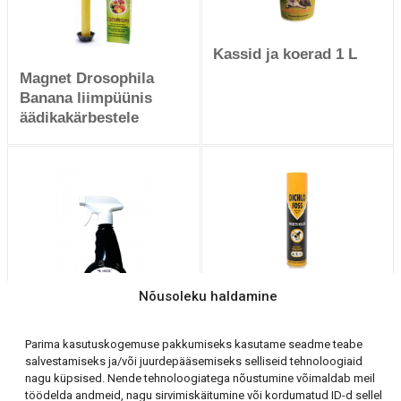
Kassid ja koerad 1 L
Magnet Drosophila
Banana liimpüünis
äädikakärbestele
Dichlofoss lendavate
Nõusoleku haldamine
putukate tõrjeks
ruumides 400 ml
Parima kasutuskogemuse pakkumiseks kasutame seadme teabe
salvestamiseks ja/või juurdepääsemiseks selliseid tehnoloogiaid
Frekenboc Sambla ja
nagu küpsised. Nende tehnoloogiatega nõustumine võimaldab meil
mudaeemaldusvahend
töödelda andmeid, nagu sirvimiskäitumine või kordumatud ID-d sellel