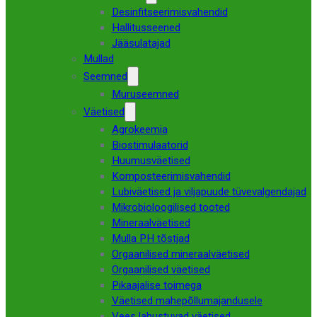
Desinfitseerimisvahendid
Hallitusseened
Jääsulatajad
Mullad
Seemned
Muruseemned
Väetised
Agrokeemia
Biostimulaatorid
Huumusväetised
Komposteerimisvahendid
Lubiväetised ja viljapuude tüvevalgendajad
Mikrobioloogilised tooted
Mineraalväetised
Mulla PH tõstjad
Orgaanilised mineraalväetised
Orgaanilised väetised
Pikaajalise toimega
Väetised mahepõllumajandusele
Vees lahustuvad väetised