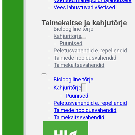
Väetised mahepõllumajandusele
Vees lahustuvad väetised
Taimekaitse ja kahjutõrje
Bioloogiline tõrje
Kahjuritõrje
Püünised
Peletusvahendid e. repellendid
Taimede hooldusvahendid
Taimekaitsevahendid
Bioloogiline tõrje
Kahjuritõrje
Püünised
Peletusvahendid e. repellendid
Taimede hooldusvahendid
Taimekaitsevahendid