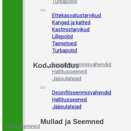
Turbapotid
Ettekasvatustarvikud
Kangad ja katted
Kastmistarvikud
Lillepotid
Taimetoed
Turbapotid
Koduhooldus
Desinfitseerimisvahendid
Hallitusseened
Jääsulatajad
Desinfitseerimisvahendid
Hallitusseened
Jääsulatajad
Mullad
ja
Seemned
Muruseemned