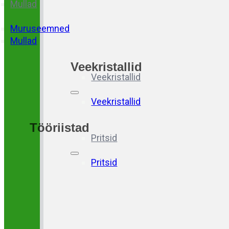
Mullad
Muruseemned
Mullad
Veekristallid
Veekristallid
Veekristallid
Tööriistad
Pritsid
Pritsid