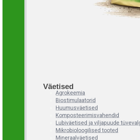
Väetised
Agrokeemia
Biostimulaatorid
Huumusväetised
Komposteerimisvahendid
Lubiväetised ja viljapuude tüveva
Mikrobioloogilised tooted
Mineraalväetised