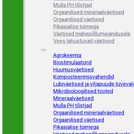
Mulla PH tõstjad
Orgaanilised mineraalväetised
Orgaanilised väetised
Pikaajalise toimega
Väetised mahepõllumajandusele
Vees lahustuvad väetised
Agrokeemia
Biostimulaatorid
Huumusväetised
Komposteerimisvahendid
Lubiväetised ja viljapuude tüveva
Mikrobioloogilised tooted
Mineraalväetised
Mulla PH tõstjad
Orgaanilised mineraalväetised
Orgaanilised väetised
Pikaajalise toimega