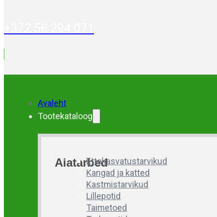
+372 56 294 071
Avaleht
Tootekataloog
Aiatarbed
Ettekasvatustarvikud
Kangad ja katted
Kastmistarvikud
Lillepotid
Taimetoed