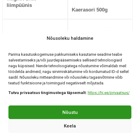
liimpüünis
Kaerasori 500g
Nõusoleku haldamine
Parima kasutuskogemuse pakkumiseks kasutame seadme teabe
salvestamiseks ja/või juurdepääsemiseks selliseid tehnoloogiaid
nagu küpsised. Nende tehnoloogiatega nõustumine võimaldab meil
Imidasect Ants 10 g
Pherozzip Feromoon
töödelda andmeid, nagu sirvimiskäitumine või kordumatud ID-d sellel
geelina süstlas
Kapsakoi liimpüünis
saidil. Nõusoleku mitteandmine või nõusoleku tagasivõtmine võib
teatud funktsioone ja toiminguid negatiivselt mõjutada.
Tutvu privaatsus tingimustega täpsemalt:
https://hi.ee/privaatsus/
Holding Invest OÜ
Tartu, Klaasi 12 +372 56 294 071 hi@hi.ee
Nõustu
©Holding Invest 2026
By confirmo
Keela
Privaatsuspoliitika
|
Küpsisepoliitika