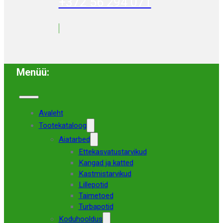
+372 56 294 071
Menüü:
Avaleht
Tootekataloog
Aiatarbed
Ettekasvatustarvikud
Kangad ja katted
Kastmistarvikud
Lillepotid
Taimetoed
Turbapotid
Koduhooldus