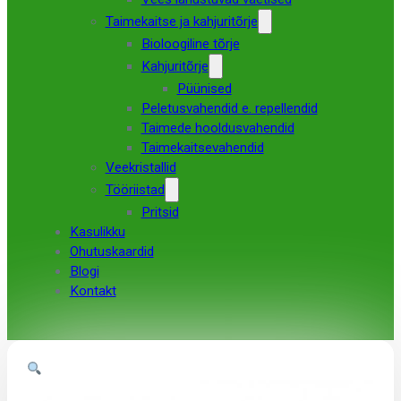
Taimekaitse ja kahjuritõrje
Bioloogiline tõrje
Kahjuritõrje
Püünised
Peletusvahendid e. repellendid
Taimede hooldusvahendid
Taimekaitsevahendid
Veekristallid
Tööriistad
Pritsid
Kasulikku
Ohutuskaardid
Blogi
Kontakt