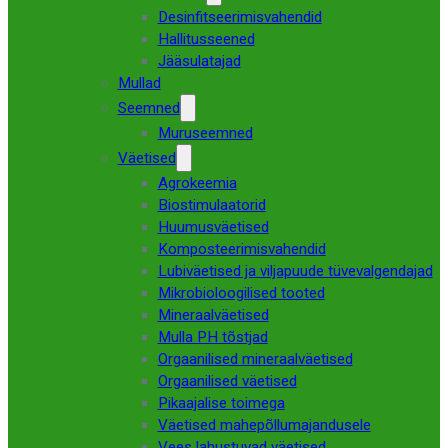
Desinfitseerimisvahendid
Hallitusseened
Jääsulatajad
Mullad
Seemned
Muruseemned
Väetised
Agrokeemia
Biostimulaatorid
Huumusväetised
Komposteerimisvahendid
Lubiväetised ja viljapuude tüvevalgendajad
Mikrobioloogilised tooted
Mineraalväetised
Mulla PH tõstjad
Orgaanilised mineraalväetised
Orgaanilised väetised
Pikaajalise toimega
Väetised mahepõllumajandusele
Vees lahustuvad väetised