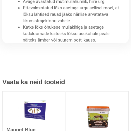
Avage avastatud mutimullahunnik, hiire urg.
Ettevalmistatud lõks asetage urgu sellisel moel, et
lõksu lahtised rauad jääks närilise arvatatava
liikumistrajektoori vahele.
Katke lõks õhukese mullakihiga ja asetage
koduloomade kaitseks lõksu asukohale peale
näiteks ämber või suurem pott, kauss.
Vaata ka neid tooteid
Magnet Blue