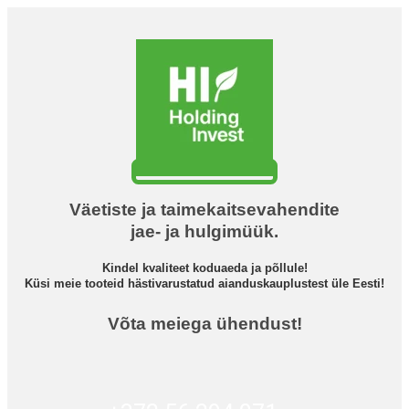
Väetiste ja taimekaitsevahendite
jae- ja hulgimüük.
Kindel kvaliteet koduaeda ja põllule!
Küsi meie tooteid hästivarustatud aianduskauplustest üle Eesti!
Võta meiega ühendust!