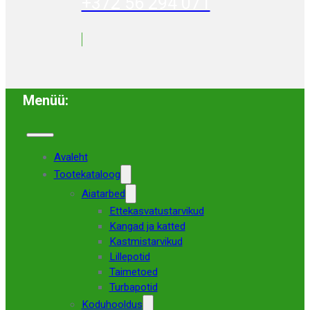
+372 56 294 071
Menüü:
Avaleht
Tootekataloog
Aiatarbed
Ettekasvatustarvikud
Kangad ja katted
Kastmistarvikud
Lillepotid
Taimetoed
Turbapotid
Koduhooldus