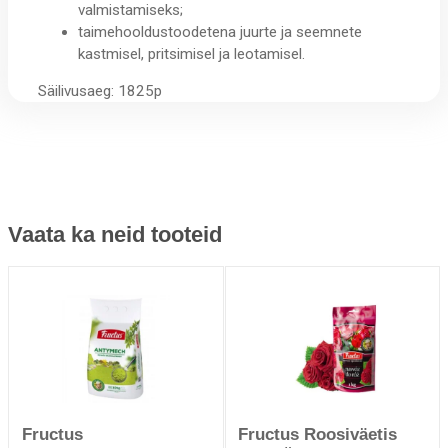
valmistamiseks;
taimehooldustoodetena juurte ja seemnete
kastmisel, pritsimisel ja leotamisel.
Säilivusaeg: 1825p
Vaata ka neid tooteid
Fructus
Fructus Roosiväetis