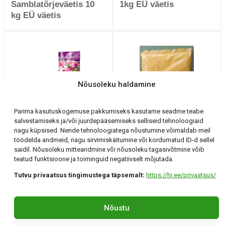
Samblatõrjeväetis 10
1kg EÜ väetis
kg EÜ väetis
Nõusoleku haldamine
Parima kasutuskogemuse pakkumiseks kasutame seadme teabe
Fructus
salvestamiseks ja/või juurdepääsemiseks selliseid tehnoloogiaid
Rododendronite ja
nagu küpsised. Nende tehnoloogiatega nõustumine võimaldab meil
Kaltsiumnitraat1 kg
asaleade väetis1kg EÜ
töödelda andmeid, nagu sirvimiskäitumine või kordumatud ID-d sellel
väetis
saidil. Nõusoleku mitteandmine või nõusoleku tagasivõtmine võib
teatud funktsioone ja toiminguid negatiivselt mõjutada.
Tutvu privaatsus tingimustega täpsemalt:
https://hi.ee/privaatsus/
Holding Invest OÜ
Tartu, Klaasi 12 +372 56 294 071 hi@hi.ee
Nõustu
©Holding Invest 2026