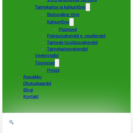
Taimekaitse ja kahjuritõrje
Bioloogiline tõrje
Kahjuritõrje
Püünised
Peletusvahendid e. repellendid
Taimede hooldusvahendid
Taimekaitsevahendid
Veekristallid
Tööriistad
Pritsid
Kasulikku
Ohutuskaardid
Blogi
Kontakt