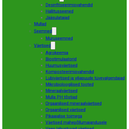
Desinfitseerimisvahendid
Hallitusseened
Jääsulatajad
Mullad
Seemned
Muruseemned
Väetised
Agrokeemia
Biostimulaatorid
Huumusväetised
Komposteerimisvahendid
Lubiväetised ja viljapuude tüvevalgendajad
Mikrobioloogilised tooted
Mineraalväetised
Mulla PH tõstjad
Orgaanilised mineraalväetised
Orgaanilised väetised
Pikaajalise toimega
Väetised mahepõllumajandusele
Vees lahustuvad väetised