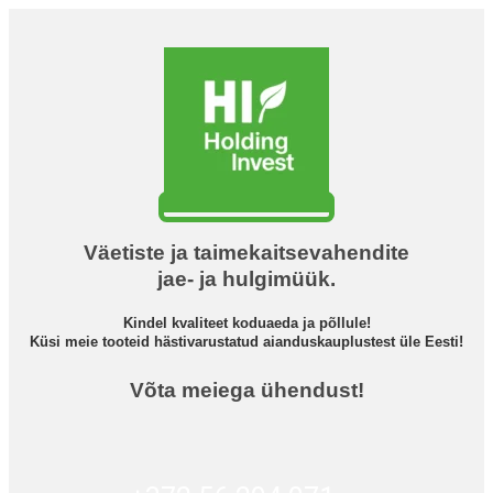
Väetiste ja taimekaitsevahendite
jae- ja hulgimüük.
Kindel kvaliteet koduaeda ja põllule!
Küsi meie tooteid hästivarustatud aianduskauplustest üle Eesti!
Võta meiega ühendust!