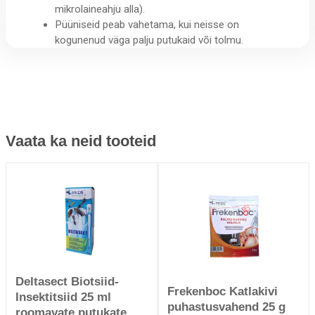
mikrolaineahju alla).
Püüniseid peab vahetama, kui neisse on
kogunenud väga palju putukaid või tolmu.
Vaata ka neid tooteid
Deltasect Biotsiid-
Frekenboc Katlakivi
Insektitsiid 25 ml
puhastusvahend 25 g
roomavate putukate