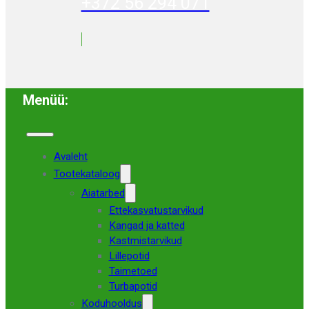
+372 56 294 071
Menüü:
Avaleht
Tootekataloog
Aiatarbed
Ettekasvatustarvikud
Kangad ja katted
Kastmistarvikud
Lillepotid
Taimetoed
Turbapotid
Koduhooldus