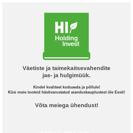
Väetiste ja taimekaitsevahendite
jae- ja hulgimüük.
Kindel kvaliteet koduaeda ja põllule!
Küsi meie tooteid hästivarustatud aianduskauplustest üle Eesti!
Võta meiega ühendust!