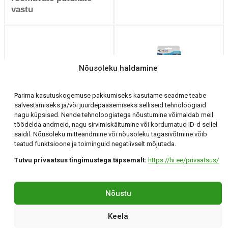
vastu
Nõusoleku haldamine
Parima kasutuskogemuse pakkumiseks kasutame seadme teabe
salvestamiseks ja/või juurdepääsemiseks selliseid tehnoloogiaid
Magnet Mauzer PRO
Imidasect
nagu küpsised. Nende tehnoloogiatega nõustumine võimaldab meil
liimpüünis
Prussakatele10 g
töödelda andmeid, nagu sirvimiskäitumine või kordumatud ID-d sellel
geelina süstlas
saidil. Nõusoleku mitteandmine või nõusoleku tagasivõtmine võib
teatud funktsioone ja toiminguid negatiivselt mõjutada.
Tutvu privaatsus tingimustega täpsemalt:
https://hi.ee/privaatsus/
Holding Invest OÜ
Tartu, Klaasi 12 +372 56 294 071 hi@hi.ee
Nõustu
©Holding Invest 2026
By confirmo
Keela