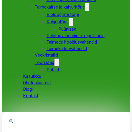
Taimekaitse ja kahjuritõrje
Bioloogiline tõrje
Kahjuritõrje
Püünised
Peletusvahendid e. repellendid
Taimede hooldusvahendid
Taimekaitsevahendid
Veekristallid
Tööriistad
Pritsid
Kasulikku
Ohutuskaardid
Blogi
Kontakt