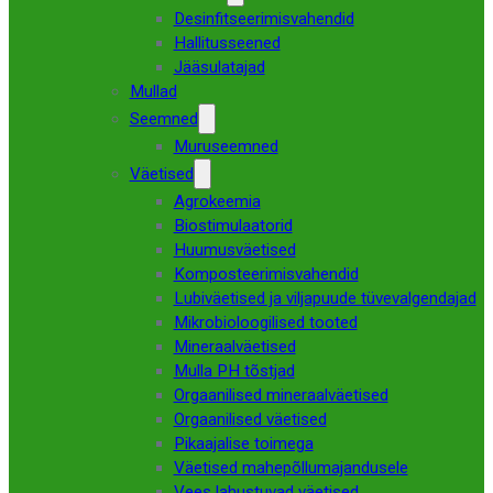
Desinfitseerimisvahendid
Hallitusseened
Jääsulatajad
Mullad
Seemned
Muruseemned
Väetised
Agrokeemia
Biostimulaatorid
Huumusväetised
Komposteerimisvahendid
Lubiväetised ja viljapuude tüvevalgendajad
Mikrobioloogilised tooted
Mineraalväetised
Mulla PH tõstjad
Orgaanilised mineraalväetised
Orgaanilised väetised
Pikaajalise toimega
Väetised mahepõllumajandusele
Vees lahustuvad väetised