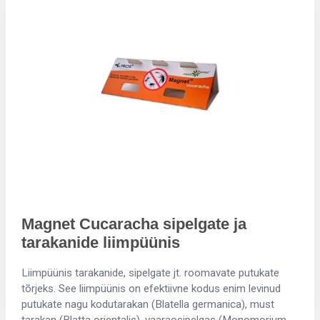
Magnet Cucaracha sipelgate ja
tarakanide liimpüünis
Liimpüünis tarakanide, sipelgate jt. roomavate putukate
tõrjeks. See liimpüünis on efektiivne kodus enim levinud
putukate nagu kodutarakan (Blatella germanica), must
tarakan (Blatta orientalis), vaaraosipelgas (Monomorium