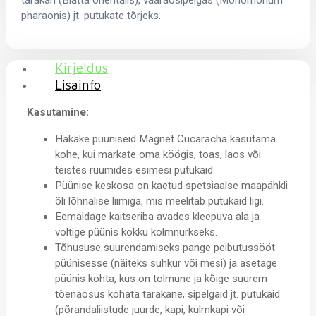
pharaonis) jt. putukate tõrjeks.
Kirjeldus
Lisainfo
Kasutamine:
Hakake püüniseid Magnet Cucaracha kasutama
kohe, kui märkate oma köögis, toas, laos või
teistes ruumides esimesi putukaid.
Püünise keskosa on kaetud spetsiaalse maapähkli
õli lõhnalise liimiga, mis meelitab putukaid ligi.
Eemaldage kaitseriba avades kleepuva ala ja
voltige püünis kokku kolmnurkseks.
Tõhususe suurendamiseks pange peibutussööt
püünisesse (näiteks suhkur või mesi) ja asetage
püünis kohta, kus on tolmune ja kõige suurem
tõenäosus kohata tarakane, sipelgaid jt. putukaid
(põrandaliistude juurde, kapi, külmkapi või