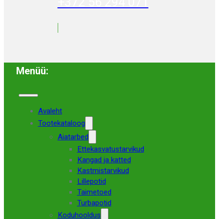
+372 56 294 071
Menüü:
Avaleht
Tootekataloog
Aiatarbed
Ettekasvatustarvikud
Kangad ja katted
Kastmistarvikud
Lillepotid
Taimetoed
Turbapotid
Koduhooldus