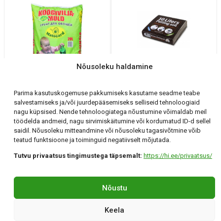
Nõusoleku haldamine
Kookosturbabrikett
24x13x4 cm 10 l
Parima kasutuskogemuse pakkumiseks kasutame seadme teabe
salvestamiseks ja/või juurdepääsemiseks selliseid tehnoloogiaid
nagu küpsised. Nende tehnoloogiatega nõustumine võimaldab meil
Matogard Bio
töödelda andmeid, nagu sirvimiskäitumine või kordumatud ID-d sellel
Köögiviljamuld 20 l
saidil. Nõusoleku mitteandmine või nõusoleku tagasivõtmine võib
teatud funktsioone ja toiminguid negatiivselt mõjutada.
Tutvu privaatsus tingimustega täpsemalt:
https://hi.ee/privaatsus/
Holding Invest OÜ
Tartu, Klaasi 12 +372 56 294 071 hi@hi.ee
Nõustu
©Holding Invest 2026
By confirmo
Keela