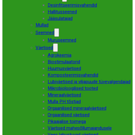
Desinfitseerimisvahendid
Hallitusseened
Jääsulatajad
Mullad
Seemned
Muruseemned
Väetised
Agrokeemia
Biostimulaatorid
Huumusväetised
Komposteerimisvahendid
Lubiväetised ja viljapuude tüvevalgendajad
Mikrobioloogilised tooted
Mineraalväetised
Mulla PH tõstjad
Orgaanilised mineraalväetised
Orgaanilised väetised
Pikaajalise toimega
Väetised mahepõllumajandusele
Vees lahustuvad väetised