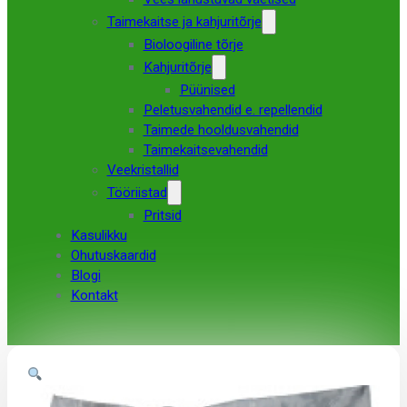
Taimekaitse ja kahjuritõrje
Bioloogiline tõrje
Kahjuritõrje
Püünised
Peletusvahendid e. repellendid
Taimede hooldusvahendid
Taimekaitsevahendid
Veekristallid
Tööriistad
Pritsid
Kasulikku
Ohutuskaardid
Blogi
Kontakt