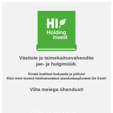
Väetiste ja taimekaitsevahendite
jae- ja hulgimüük.
Kindel kvaliteet koduaeda ja põllule!
Küsi meie tooteid hästivarustatud aianduskauplustest üle Eesti!
Võta meiega ühendust!