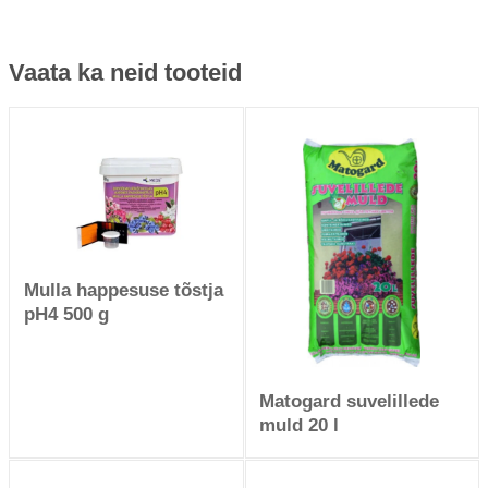
Vaata ka neid tooteid
Mulla happesuse tõstja
pH4 500 g
Matogard suvelillede
muld 20 l