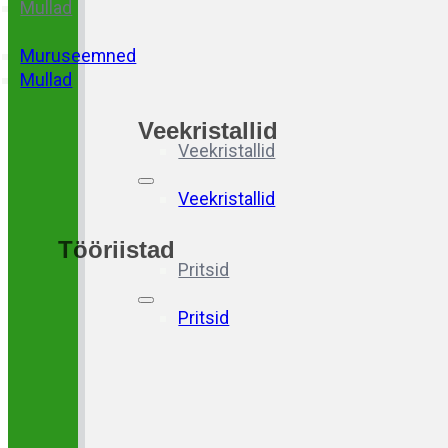
Mullad
Muruseemned
Mullad
Veekristallid
Veekristallid
Veekristallid
Tööriistad
Pritsid
Pritsid