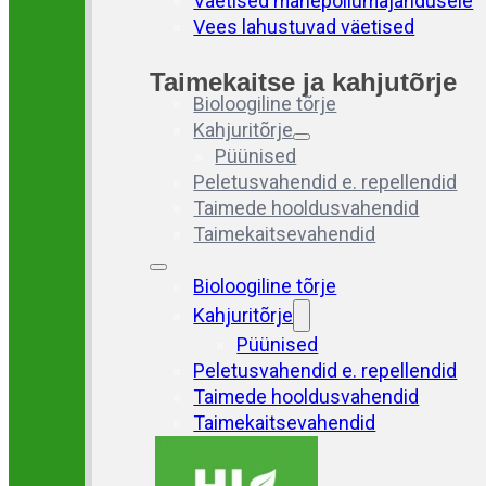
Väetised mahepõllumajandusele
Vees lahustuvad väetised
Taimekaitse ja kahjutõrje
Bioloogiline tõrje
Kahjuritõrje
Püünised
Peletusvahendid e. repellendid
Taimede hooldusvahendid
Taimekaitsevahendid
Bioloogiline tõrje
Kahjuritõrje
Püünised
Peletusvahendid e. repellendid
Taimede hooldusvahendid
Taimekaitsevahendid