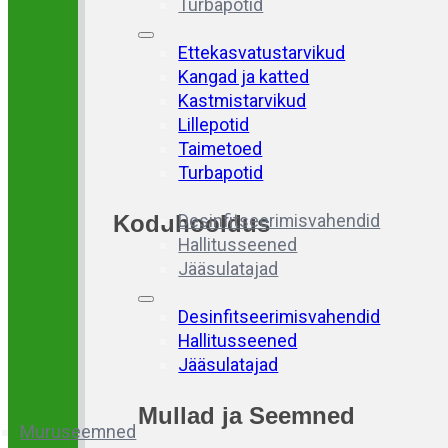
Turbapotid
Ettekasvatustarvikud
Kangad ja katted
Kastmistarvikud
Lillepotid
Taimetoed
Turbapotid
Koduhooldus
Desinfitseerimisvahendid
Hallitusseened
Jääsulatajad
Desinfitseerimisvahendid
Hallitusseened
Jääsulatajad
Mullad
ja
Seemned
Muruseemned