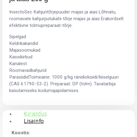
InsectoSec Kahjuritõrjepuuder majas ja aias.Lõhnatu,
roomavate kahjurputukate tõrje majas ja aias.Erakordselt
efektiivne tolmupreparaat-tõrje:
Sipelgad
Keldrikakandid
Majasoomukad
Kassikirbud
Kanalest
Roomavadkahjurid
ParasiididToimeaine: 1000 g/kg ränidioksiidi/kiiselguuri
(CAS 61790-53-2). Preparaat: DP (tolm). Tavatarbija
kasutamiseks kodumajapidamises.
Kirjeldus
Lisainfo
Koostis: