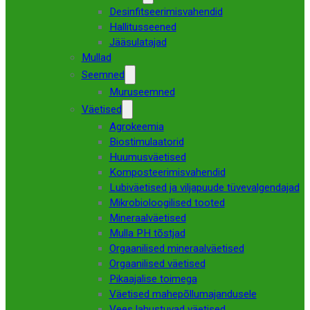
Desinfitseerimisvahendid
Hallitusseened
Jääsulatajad
Mullad
Seemned
Muruseemned
Väetised
Agrokeemia
Biostimulaatorid
Huumusväetised
Komposteerimisvahendid
Lubiväetised ja viljapuude tüvevalgendajad
Mikrobioloogilised tooted
Mineraalväetised
Mulla PH tõstjad
Orgaanilised mineraalväetised
Orgaanilised väetised
Pikaajalise toimega
Väetised mahepõllumajandusele
Vees lahustuvad väetised