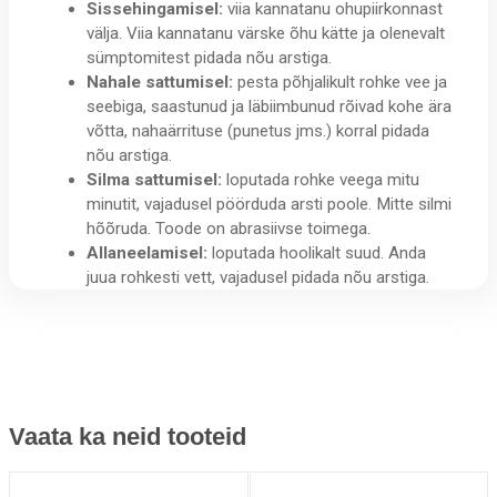
Sissehingamisel:
viia kannatanu ohupiirkonnast
välja. Viia kannatanu värske õhu kätte ja olenevalt
sümptomitest pidada nõu arstiga.
Nahale sattumisel:
pesta põhjalikult rohke vee ja
seebiga, saastunud ja läbiimbunud rõivad kohe ära
võtta, nahaärrituse (punetus jms.) korral pidada
nõu arstiga.
Silma sattumisel:
loputada rohke veega mitu
minutit, vajadusel pöörduda arsti poole. Mitte silmi
hõõruda. Toode on abrasiivse toimega.
Allaneelamisel:
loputada hoolikalt suud. Anda
juua rohkesti vett, vajadusel pidada nõu arstiga.
Vaata ka neid tooteid