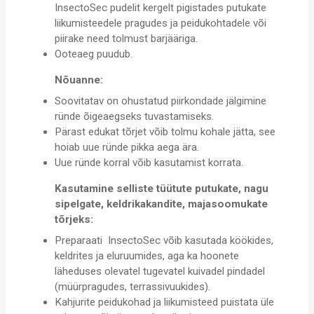
InsectoSec pudelit kergelt pigistades putukate
liikumisteedele pragudes ja peidukohtadele või
piirake need tolmust barjääriga.
Ooteaeg puudub.
Nõuanne:
Soovitatav on ohustatud piirkondade jälgimine
ründe õigeaegseks tuvastamiseks.
Pärast edukat tõrjet võib tolmu kohale jätta, see
hoiab uue ründe pikka aega ära.
Uue ründe korral võib kasutamist korrata.
Kasutamine selliste tüütute putukate, nagu
sipelgate, keldrikakandite, majasoomukate
tõrjeks:
Preparaati InsectoSec võib kasutada köökides,
keldrites ja eluruumides, aga ka hoonete
läheduses olevatel tugevatel kuivadel pindadel
(müürpragudes, terrassivuukides).
Kahjurite peidukohad ja liikumisteed puistata üle