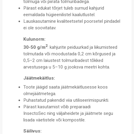
tolmuga või piirata tolmuribadega.
Pärast edukat tõrjet tuleb surnud kahjurid
eemaldada hügieenilistel kaalutlustel.
Lauskasutamine kvaliteetsetel poorsetel pindadel
ei ole soovitatav.
Kulunorm:
2
30-50 g/m
: kahjurite peiduurkad ja liikumisteed
tolmutada või moodustada 0,2 cm kõrgused ja
0,5–2 cm laiustest tolmuribadest tõkked
arvestusega u 5–10 g jooksva meetri kohta.
Jäätmekäitlus:
Toote jäägid saata jäätmekäitlusesse koos
olmejäätmetega.
Puhastatud pakendid viia utiliseerimispunkti.
Pärast kasutamist võib preparaadi
InsectoSec ning väljaheidete ja jäätmete segu
lisada väetistele või kompostile.
Säilivus: