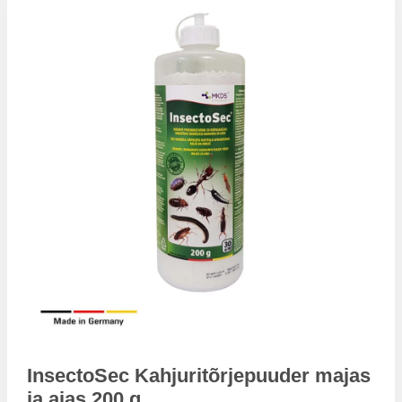
InsectoSec Kahjuritõrjepuuder majas
ja aias 200 g