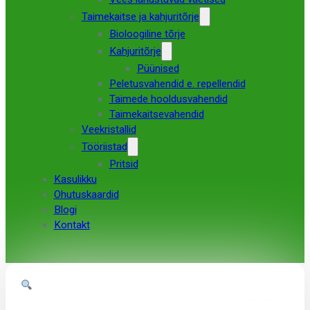
Taimekaitse ja kahjuritõrje
Bioloogiline tõrje
Kahjuritõrje
Püünised
Peletusvahendid e. repellendid
Taimede hooldusvahendid
Taimekaitsevahendid
Veekristallid
Tööriistad
Pritsid
Kasulikku
Ohutuskaardid
Blogi
Kontakt