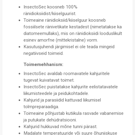
InsectoSec koosneb 100%
ränidioksiidist/kiiselguurist.
Toimeaine ränidioksiid/kiiselguur koosneb
fossiilsete ränivetikate kestadest (nimetatakse ka
diatomeemullaks), mis on ränidioksiidi looduslikult
esinev amorfne (mittekristalne) vorm.
Kasutusjuhendi järgimisel ei ole teada mingeid
negatiivseid toimeid.
Toimemehhanism:
InsectoSec avaldab roomavatele kahjuritele
tugevat kuivatavat toimet.
InsectoSec puistatakse kahjurite eelistatavatele
liikumisteedele ja peidukohtadele.
Kahjurid ja parasiidid kattuvad liikumisel
tolmpreparaadiga.
Toimeaine põhjustab kutiikula rasvade vabanemise
ja putukate dehüdratsiooni.
Kahjurid hukkuvad mõne tunni pärast.
Madalate temperatuuride või suure õhuniiskuse