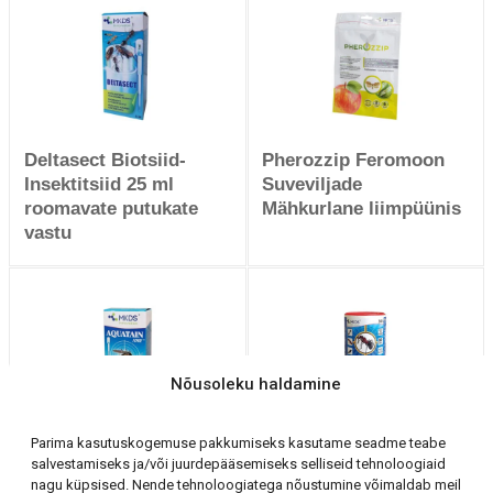
Deltasect Biotsiid-
Pherozzip Feromoon
Insektitsiid 25 ml
Suveviljade
roomavate putukate
Mähkurlane liimpüünis
vastu
Nõusoleku haldamine
Parima kasutuskogemuse pakkumiseks kasutame seadme teabe
Aquatain AMF
Ataka Blue 300 g
salvestamiseks ja/või juurdepääsemiseks selliseid tehnoloogiaid
tõrjevahend sääskede
Sipelgapulber
nagu küpsised. Nende tehnoloogiatega nõustumine võimaldab meil