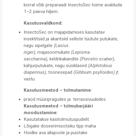
korral võib preparaadi InsectoSec toime avalduda
1–2 päeva hiljem.
Kasutusvaldkond:
InsectoSec on majapidamises kasutatav
insektitsiid ja akaritsiid selliste tüütute putukate,
nagu sipelgate
(Lasius
niger),
majasoomukate
(Lepisma
saccharina),
keldrikakandite
(Porcelio scaber),
kahjurputukate, nagu süsiklased
(Alphitobius
diaperinus),
toonesepad
(Gibbium psylloides)
jt.
vastu.
Kasutusmeetod – tolmutamine:
praod müüripragudes ja terrassivuukides.
Kasutusmeetod – tolmubarjääri
moodustamine:
Kasutatakse käsitolmutuspudelit.
Lõigake doseerimisotsiku tipp maha.
Hoidke ava allapoole ja puistake