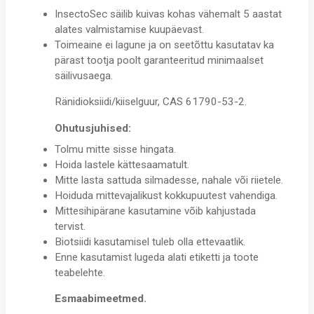
InsectoSec säilib kuivas kohas vähemalt 5 aastat
alates valmistamise kuupäevast.
Toimeaine ei lagune ja on seetõttu kasutatav ka
pärast tootja poolt garanteeritud minimaalset
säilivusaega.
Ränidioksiidi/kiiselguur, CAS 61790-53-2.
Ohutusjuhised:
Tolmu mitte sisse hingata.
Hoida lastele kättesaamatult.
Mitte lasta sattuda silmadesse, nahale või riietele.
Hoiduda mittevajalikust kokkupuutest vahendiga.
Mittesihipärane kasutamine võib kahjustada
tervist.
Biotsiidi kasutamisel tuleb olla ettevaatlik.
Enne kasutamist lugeda alati etiketti ja toote
teabelehte.
Esmaabimeetmed.