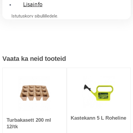
Lisainfo
Istutuskorv sibullilledele.
Vaata ka neid tooteid
Kastekann 5 L Roheline
Turbakasett 200 ml
12/tk