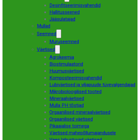
Desinfitseerimisvahendid
Hallitusseened
Jääsulatajad
Mullad
Seemned
Muruseemned
Väetised
Agrokeemia
Biostimulaatorid
Huumusväetised
Komposteerimisvahendid
Lubiväetised ja viljapuude tüvevalgendajad
Mikrobioloogilised tooted
Mineraalväetised
Mulla PH tõstjad
Orgaanilised mineraalväetised
Orgaanilised väetised
Pikaajalise toimega
Väetised mahepõllumajandusele
Vees lahustuvad väetised