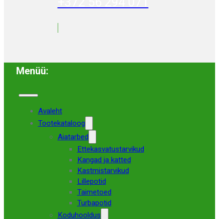
+372 56 294 071
Menüü:
Avaleht
Tootekataloog
Aiatarbed
Ettekasvatustarvikud
Kangad ja katted
Kastmistarvikud
Lillepotid
Taimetoed
Turbapotid
Koduhooldus