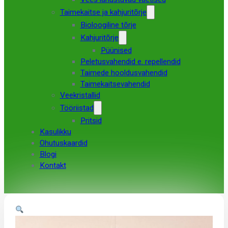
Taimekaitse ja kahjuritõrje
Bioloogiline tõrje
Kahjuritõrje
Püünised
Peletusvahendid e. repellendid
Taimede hooldusvahendid
Taimekaitsevahendid
Veekristallid
Tööriistad
Pritsid
Kasulikku
Ohutuskaardid
Blogi
Kontakt