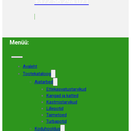
+372 56 294 071
Menüü:
Avaleht
Tootekataloog
Aiatarbed
Ettekasvatustarvikud
Kangad ja katted
Kastmistarvikud
Lillepotid
Taimetoed
Turbapotid
Koduhooldus