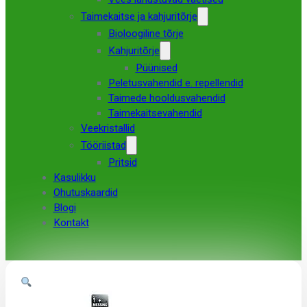
Taimekaitse ja kahjuritõrje
Bioloogiline tõrje
Kahjuritõrje
Püünised
Peletusvahendid e. repellendid
Taimede hooldusvahendid
Taimekaitsevahendid
Veekristallid
Tööriistad
Pritsid
Kasulikku
Ohutuskaardid
Blogi
Kontakt