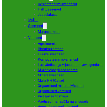
Desinfitseerimisvahendid
Hallitusseened
Jääsulatajad
Mullad
Seemned
Muruseemned
Väetised
Agrokeemia
Biostimulaatorid
Huumusväetised
Komposteerimisvahendid
Lubiväetised ja viljapuude tüvevalgendajad
Mikrobioloogilised tooted
Mineraalväetised
Mulla PH tõstjad
Orgaanilised mineraalväetised
Orgaanilised väetised
Pikaajalise toimega
Väetised mahepõllumajandusele
Vees lahustuvad väetised