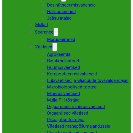
Desinfitseerimisvahendid
Hallitusseened
Jääsulatajad
Mullad
Seemned
Muruseemned
Väetised
Agrokeemia
Biostimulaatorid
Huumusväetised
Komposteerimisvahendid
Lubiväetised ja viljapuude tüvevalgendajad
Mikrobioloogilised tooted
Mineraalväetised
Mulla PH tõstjad
Orgaanilised mineraalväetised
Orgaanilised väetised
Pikaajalise toimega
Väetised mahepõllumajandusele
Vees lahustuvad väetised