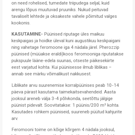
on need rohelised, tumedate triipudega seljal, kuid
arengu lõpus muutuvad pruuniks. Nukud peituvad
tavaliselt lehtede ja oksakeste vahele põimitud valges
kookonis.
KASUTAMINE-
Püünised riputage üles maikuu
keskpaigas ja hoidke üleval kuni augustikuu keskpaigani
ning vahetage feromoone iga 4 nädala järel. Pherozzip
püünised (müüakse eraldi)koos feromooniga riputatakse
pukspuule lääne-edela suunas, otseste päikesekiirte
eest varjatud kohta. Kui püünisesse ilmub liblikas –
annab see märku võimalikust nakkusest.
Liblikate arvu suurenemise korralpüünises peab 10-14
päeva pärast kasutama taimekaitsevahendeid. Aasta
jooksul areneb välja 3-4 põlvkonda, seetõttu jälgige
püünist pidevalt. Soovitatakse: 1 püünis/200 m² kohta.
Kasutades rohkem püüniseid, suureneb püütud kahjurite
arv.
Feromooni toime on kõige kõrgem 4 nädala jooksul,