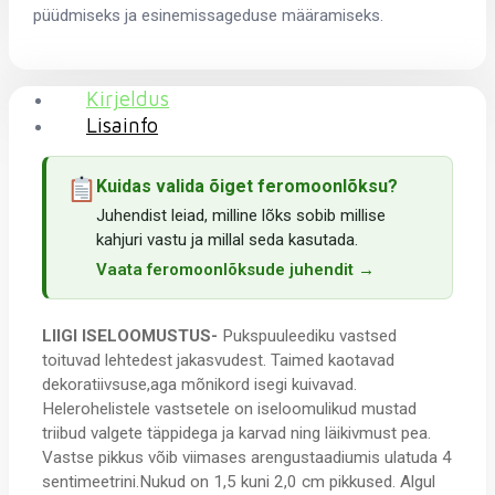
püüdmiseks ja esinemissageduse määramiseks.
Kirjeldus
Lisainfo
Kuidas valida õiget feromoonlõksu?
Juhendist leiad, milline lõks sobib millise
kahjuri vastu ja millal seda kasutada.
Vaata feromoonlõksude juhendit →
LIIGI ISELOOMUSTUS-
Pukspuuleediku vastsed
toituvad lehtedest jakasvudest. Taimed kaotavad
dekoratiivsuse,aga mõnikord isegi kuivavad.
Helerohelistele vastsetele on iseloomulikud mustad
triibud valgete täppidega ja karvad ning läikivmust pea.
Vastse pikkus võib viimases arengustaadiumis ulatuda 4
sentimeetrini.Nukud on 1,5 kuni 2,0 cm pikkused. Algul