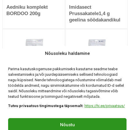
Aedniku komplekt
Imidasect
BORDOO 200g
Prussakatele1,4 g
geelina söödakandikul
Nõusoleku haldamine
Parima kasutuskogemuse pakkumiseks kasutame seadme teabe
salvestamiseks ja/või juurdepääsemiseks selliseid tehnoloogiaid
Pherozzip Feromoon
Pherozzip Feromoon
nagu küpsised. Nende tehnoloogiatega nõustumine võimaldab meil
Suveviljade
Hobukastani keerukoi
töödelda andmeid, nagu sirvimiskäitumine või kordumatud ID-d sellel
Mähkurlane liimpüünis
liimpüünis
saidil. Nõusoleku mitteandmine või nõusoleku tagasivõtmine võib
teatud funktsioone ja toiminguid negatiivselt mõjutada.
Tutvu privaatsus tingimustega täpsemalt:
https://hi.ee/privaatsus/
Holding Invest OÜ
Tartu, Klaasi 12 +372 56 294 071 hi@hi.ee
Nõustu