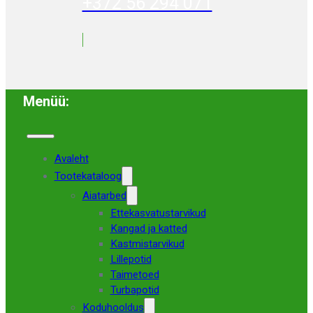
+372 56 294 071
Menüü:
Avaleht
Tootekataloog
Aiatarbed
Ettekasvatustarvikud
Kangad ja katted
Kastmistarvikud
Lillepotid
Taimetoed
Turbapotid
Koduhooldus