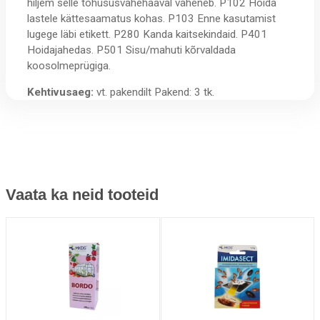
hiljem selle tõhususvähehaaval väheneb. P102 Hoida
lastele kättesaamatus kohas. P103 Enne kasutamist
lugege läbi etikett. P280 Kanda kaitsekindaid. P401
Hoidajahedas. P501 Sisu/mahuti kõrvaldada
koosolmeprügiga.
Kehtivusaeg:
vt. pakendilt Pakend: 3 tk.
Vaata ka neid tooteid