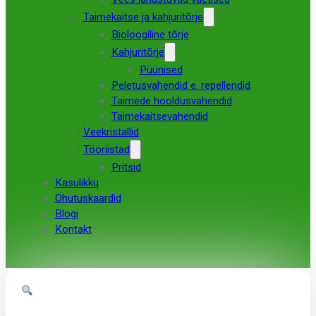
Taimekaitse ja kahjuritõrje
Bioloogiline tõrje
Kahjuritõrje
Püünised
Peletusvahendid e. repellendid
Taimede hooldusvahendid
Taimekaitsevahendid
Veekristallid
Tööriistad
Pritsid
Kasulikku
Ohutuskaardid
Blogi
Kontakt