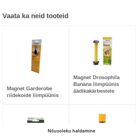
Vaata ka neid tooteid
Magnet Drosophila
Banana liimpüünis
Magnet Garderobe
äädikakärbestele
riidekoide liimpüünis
Nõusoleku haldamine