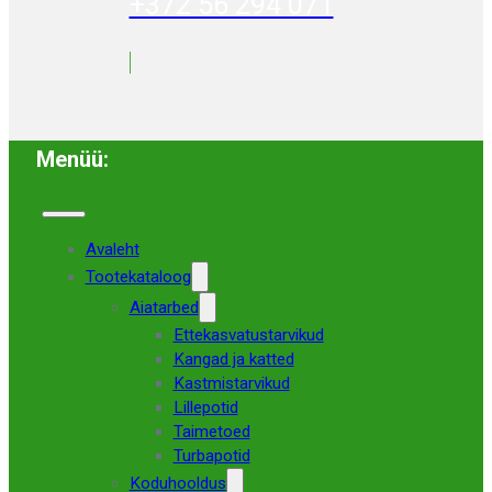
+372 56 294 071
Menüü:
Avaleht
Tootekataloog
Aiatarbed
Ettekasvatustarvikud
Kangad ja katted
Kastmistarvikud
Lillepotid
Taimetoed
Turbapotid
Koduhooldus