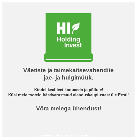
Väetiste ja taimekaitsevahendite
jae- ja hulgimüük.
Kindel kvaliteet koduaeda ja põllule!
Küsi meie tooteid hästivarustatud aianduskauplustest üle Eesti!
Võta meiega ühendust!