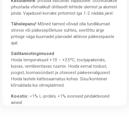
Kasutamine:
pritsida vastavalt vajadusele. Soovitatakse
pihustada võimalikult ühtlaselt lehtede ülemist ja alumist
pinda. Vajadusel korrake pritsimist iga 1-2 nädala järel.
Tähelepanu!
Mõned taimed võivad olla tundlikumad
stressi või päikesepõletuse suhtes, seetõttu ärge
pritsige väga kuumadel päevadel aktiivse päikesepaiste
ajal.
Säilitamistingimused
Hoida temperatuuril +10 – +25ºC, tootjapakendis,
kuivas, ventileeritavas ruumis. Hoida eemal toidust,
joogist, loomasöödast ja otsesest päikesevalgusest.
Hoida lastele kättesaamatus kohas. Sisu/konteiner
kõrvaldada kui olmejäätmed.
Koostis:
<1% L-proliini, <1% ioonseid pindaktiivseid
aineid.