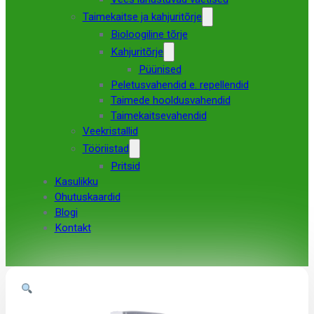
Taimekaitse ja kahjuritõrje
Bioloogiline tõrje
Kahjuritõrje
Püünised
Peletusvahendid e. repellendid
Taimede hooldusvahendid
Taimekaitsevahendid
Veekristallid
Tööriistad
Pritsid
Kasulikku
Ohutuskaardid
Blogi
Kontakt