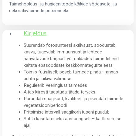
Taimehooldus- ja hügieenitoode kõikide söödavate- ja
dekoratiivtaimede pritsimiseks
Kirjeldus
Suurendab fotosünteesi aktiivsust, soodustab
kasvu, tugevdab immuunsust ja lehtede
haavatavuse barjääri, võimaldades taimedel end
kaitsta ebasoodsate keskkonnategurite eest
Toimib füüsiliselt, peseb taimede pinda – annab
puhta ja läikiva välimuse
Reguleerib veeringlust taimedes
Aitab kiiresti taastuda, jääda terveks
Parandab saagikust, kvaliteeti ja pikendab taimede
vegetatsiooniperioodi
Pritsimise intervall saagikoristuseni puudub
Sobib kasutamiseks aastaringselt – ka õitsemise
ajal!