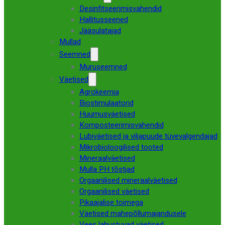
Desinfitseerimisvahendid
Hallitusseened
Jääsulatajad
Mullad
Seemned
Muruseemned
Väetised
Agrokeemia
Biostimulaatorid
Huumusväetised
Komposteerimisvahendid
Lubiväetised ja viljapuude tüvevalgendajad
Mikrobioloogilised tooted
Mineraalväetised
Mulla PH tõstjad
Orgaanilised mineraalväetised
Orgaanilised väetised
Pikaajalise toimega
Väetised mahepõllumajandusele
Vees lahustuvad väetised