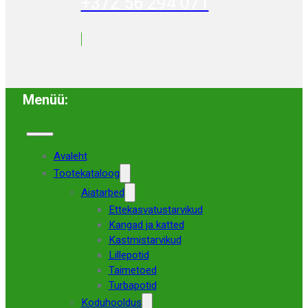
+372 56 294 071
Menüü:
Avaleht
Tootekataloog
Aiatarbed
Ettekasvatustarvikud
Kangad ja katted
Kastmistarvikud
Lillepotid
Taimetoed
Turbapotid
Koduhooldus