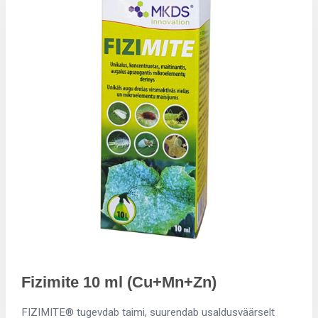
Fizimite 10 ml (Cu+Mn+Zn)
FIZIMITE® tugevdab taimi, suurendab usaldusväärselt