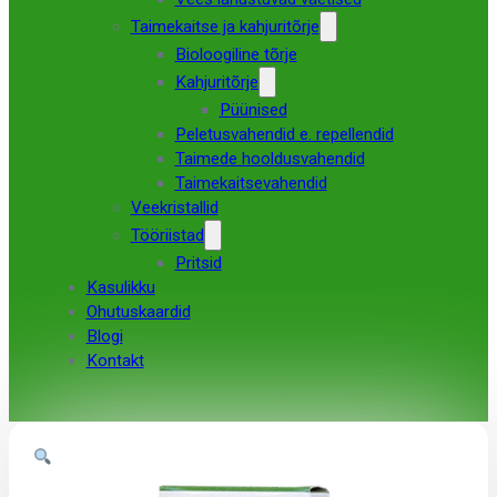
Taimekaitse ja kahjuritõrje
Bioloogiline tõrje
Kahjuritõrje
Püünised
Peletusvahendid e. repellendid
Taimede hooldusvahendid
Taimekaitsevahendid
Veekristallid
Tööriistad
Pritsid
Kasulikku
Ohutuskaardid
Blogi
Kontakt