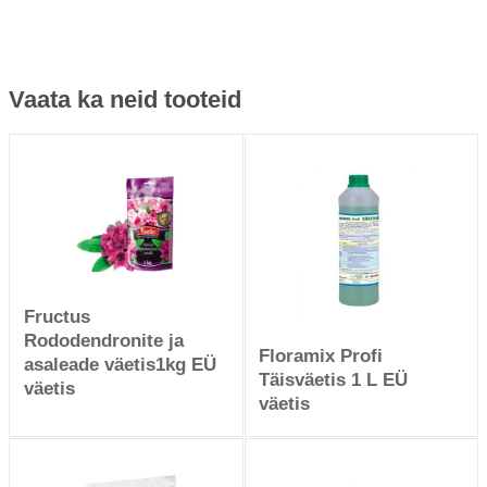
Vaata ka neid tooteid
Fructus
Rododendronite ja
Floramix Profi
asaleade väetis1kg EÜ
Täisväetis 1 L EÜ
väetis
väetis