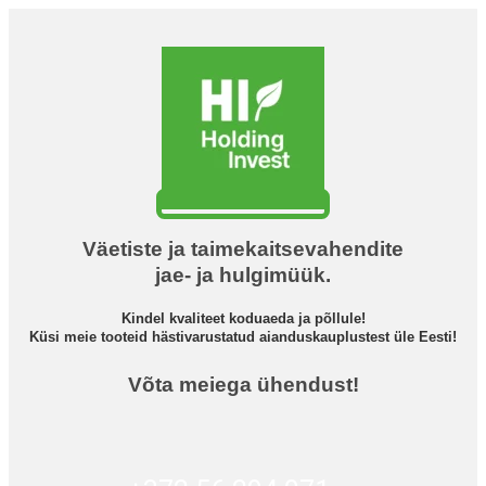
Väetiste ja taimekaitsevahendite
jae- ja hulgimüük.
Kindel kvaliteet koduaeda ja põllule!
Küsi meie tooteid hästivarustatud aianduskauplustest üle Eesti!
Võta meiega ühendust!