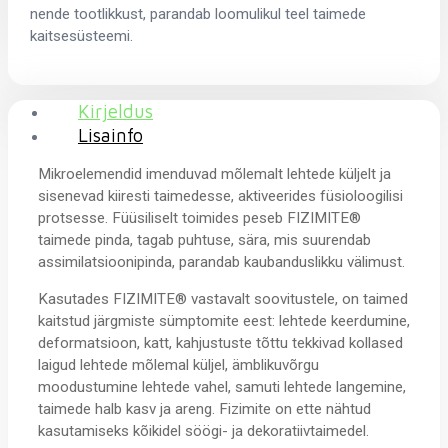
nende tootlikkust, parandab loomulikul teel taimede
kaitsesüsteemi.
Kirjeldus
Lisainfo
Mikroelemendid imenduvad mõlemalt lehtede küljelt ja
sisenevad kiiresti taimedesse, aktiveerides füsioloogilisi
protsesse. Füüsiliselt toimides peseb FIZIMITE®
taimede pinda, tagab puhtuse, sära, mis suurendab
assimilatsioonipinda, parandab kaubanduslikku välimust.
Kasutades FIZIMITE® vastavalt soovitustele, on taimed
kaitstud järgmiste sümptomite eest: lehtede keerdumine,
deformatsioon, katt, kahjustuste tõttu tekkivad kollased
laigud lehtede mõlemal küljel, ämblikuvõrgu
moodustumine lehtede vahel, samuti lehtede langemine,
taimede halb kasv ja areng. Fizimite on ette nähtud
kasutamiseks kõikidel söögi- ja dekoratiivtaimedel.