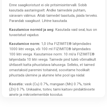
Enne saagikoristust ei ole pritsimisintervalli. Sobib
kasutada aastaringselt. Andke taimedele puhtam,
säravam välimus. Aitab taimedel taastuda, jääda terveks.
Parandab saagikust. Lihtne kasutada.
Kasutamise normid ja aeg:
Kasutada vaid seal, kus on
tuvastatud vajadus.
Kasutamise norm:
1,0 l/ha FIZIMITE® lahjendades
1000 liitri veega, või 100 ml FIZIMITE® lahjendades
100 liitri veega. Kasutamise norm: 10 ml/a FIZIMITE®
lahjendada 10 liitri veega. Taimede pind tuleb võimalikult
ühtlaselt katta pihustatava lahusega. Selleks, et taimed
omastaksid paremini toitaineid, soovitame hoolikalt
pihustada ülemine ja alumine lehe pool iga nädal.
Koostis:
vask (Cu) 0.7%, mangaan (Mn) 0.7%, tsink
(Zn) 0.7%. Unikaalne, toitev, taimi kaitsev pindaktiivsete
ainete ja mikroelementide kooslus.