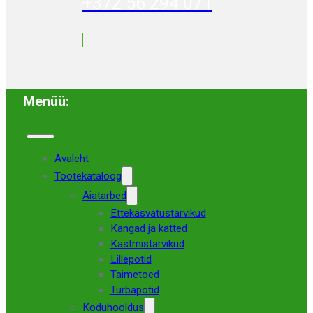
+372 56 294 071
Menüü:
Avaleht
Tootekataloog
Aiatarbed
Ettekasvatustarvikud
Kangad ja katted
Kastmistarvikud
Lillepotid
Taimetoed
Turbapotid
Koduhooldus