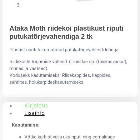
Ataka Moth riidekoi plastikust riputi
putukatõrjevahendiga 2 tk
Plastist riputi 6 immutatud putukatõrjevahendi lehega.
Riidekoide tõrjumise vahend. (Tineidae sp. (täiskasvanud),
munad ja vastsed).
Koduseks kasutamiseks: Riidekappides, kappides,
sahtlites, hoiukarpideskasutamiseks.
Kirjeldus
Lisainfo
Kasutamine:
Võtke karbist välja üks riputi ning eemaldage