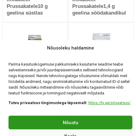
Prussakatele10 g
Prussakatele1,4 g
geelina süstlas
geelina söödakandikul
Nõusoleku haldamine
Parima kasutuskogemuse pakkumiseks kasutame seadme teabe
salvestamiseks ja/või juurdepääsemiseks selliseid tehnoloogiaid
Imidasect Ants 10 g
Pherozzip Feromoon
nagu küpsised. Nende tehnoloogiatega nõustumine võimaldab meil
geelina süstlas
Hobukastani keerukoi
töödelda andmeid, nagu sirvimiskäitumine või kordumatud ID-d sellel
liimpüünis
saidil. Nõusoleku mitteandmine või nõusoleku tagasivõtmine võib
teatud funktsioone ja toiminguid negatiivselt mõjutada.
Tutvu privaatsus tingimustega täpsemalt:
https://hi.ee/privaatsus/
Holding Invest OÜ
Tartu, Klaasi 12 +372 56 294 071 hi@hi.ee
Nõustu
©Holding Invest 2026
By confirmo