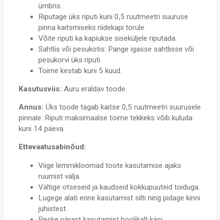
ümbris.
Riputage üks riputi kuni 0,5 ruutmeetri suuruse
pinna kaitsmiseks riidekapi torule.
Võite riputi ka kapiukse siseküljele riputada.
Sahtlis või pesukotis: Pange igasse sahtlisse või
pesukorvi üks riputi.
Toime kestab kuni 5 kuud.
Kasutusviis:
Auru eraldav toode.
Annus:
Üks toode tagab kaitse 0,5 ruutmeetri suurusele
pinnale. Riputi maksimaalse toime tekkeks võib kuluda
kuni 14 päeva.
Ettevaatusabinõud:
Viige lemmikloomad toote kasutamise ajaks
ruumist välja.
Vältige otseseid ja kaudseid kokkupuuteid toiduga.
Lugege alati enne kasutamist silti ning pidage kinni
juhistest.
Peske pärast kasutamist hoolikalt käsi.