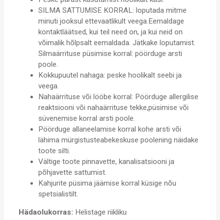
SILMA SATTUMISE KORRAL: loputada mitme
minuti jooksul ettevaatlikult veega.Eemaldage
kontaktläätsed, kui teil need on, ja kui neid on
võimalik hõlpsalt eemaldada. Jätkake loputamist.
Silmaärrituse püsimise korral: pöörduge arsti
poole.
Kokkupuutel nahaga: peske hoolikalt seebi ja
veega.
Nahaärrituse või lööbe korral: Pöörduge allergilise
reaktsiooni või nahaärrituse tekke,püsimise või
süvenemise korral arsti poole.
Pöörduge allaneelamise korral kohe arsti või
lähima mürgistusteabekeskuse poolening näidake
toote silti.
Vältige toote pinnavette, kanalisatsiooni ja
põhjavette sattumist.
Kahjurite püsima jäämise korral küsige nõu
spetsialistilt.
Hädaolukorras:
Helistage riikliku