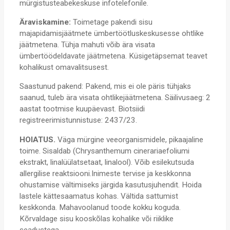
mürgistusteabekeskuse infotelefonile.
Äraviskamine:
Toimetage pakendi sisu
majapidamisjäätmete ümbertöötluskeskusesse ohtlike
jäätmetena. Tühja mahuti võib ära visata
ümbertöödeldavate jäätmetena. Küsigetäpsemat teavet
kohalikust omavalitsusest.
Saastunud pakend: Pakend, mis ei ole päris tühjaks
saanud, tuleb ära visata ohtlikejäätmetena. Säilivusaeg: 2
aastat tootmise kuupäevast. Biotsiidi
registreerimistunnistuse: 2437/23.
HOIATUS.
Väga mürgine veeorganismidele, pikaajaline
toime. Sisaldab (Chrysanthemum cinerariaefoliumi
ekstrakt, linalüülatsetaat, linalool). Võib esilekutsuda
allergilise reaktsiooni.Inimeste tervise ja keskkonna
ohustamise vältimiseks järgida kasutusjuhendit. Hoida
lastele kättesaamatus kohas. Vältida sattumist
keskkonda. Mahavoolanud toode kokku koguda.
Kõrvaldage sisu kooskõlas kohalike või riiklike
seadustega.