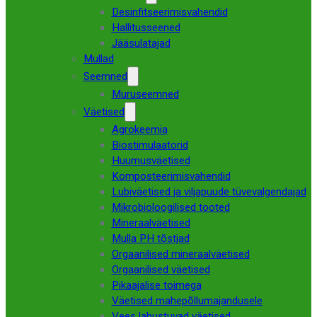
Desinfitseerimisvahendid
Hallitusseened
Jääsulatajad
Mullad
Seemned
Muruseemned
Väetised
Agrokeemia
Biostimulaatorid
Huumusväetised
Komposteerimisvahendid
Lubiväetised ja viljapuude tüvevalgendajad
Mikrobioloogilised tooted
Mineraalväetised
Mulla PH tõstjad
Orgaanilised mineraalväetised
Orgaanilised väetised
Pikaajalise toimega
Väetised mahepõllumajandusele
Vees lahustuvad väetised