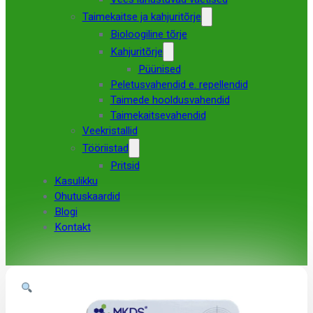
Taimekaitse ja kahjuritõrje
Bioloogiline tõrje
Kahjuritõrje
Püünised
Peletusvahendid e. repellendid
Taimede hooldusvahendid
Taimekaitsevahendid
Veekristallid
Tööriistad
Pritsid
Kasulikku
Ohutuskaardid
Blogi
Kontakt