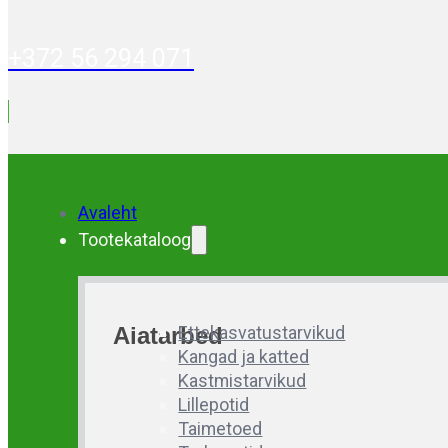
+372 56 294 071
Avaleht
Tootekataloog
Aiatarbed
Ettekasvatustarvikud
Kangad ja katted
Kastmistarvikud
Lillepotid
Taimetoed