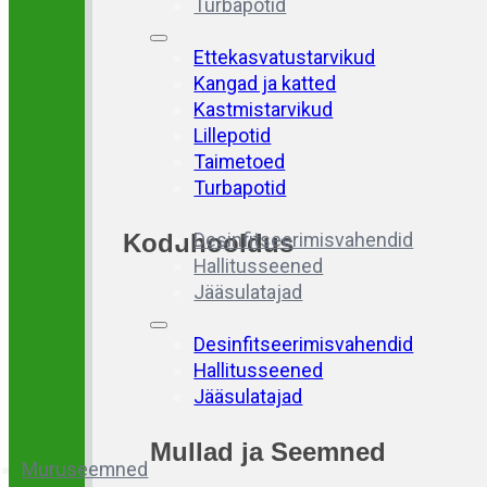
Turbapotid
Ettekasvatustarvikud
Kangad ja katted
Kastmistarvikud
Lillepotid
Taimetoed
Turbapotid
Koduhooldus
Desinfitseerimisvahendid
Hallitusseened
Jääsulatajad
Desinfitseerimisvahendid
Hallitusseened
Jääsulatajad
Mullad
ja
Seemned
Muruseemned