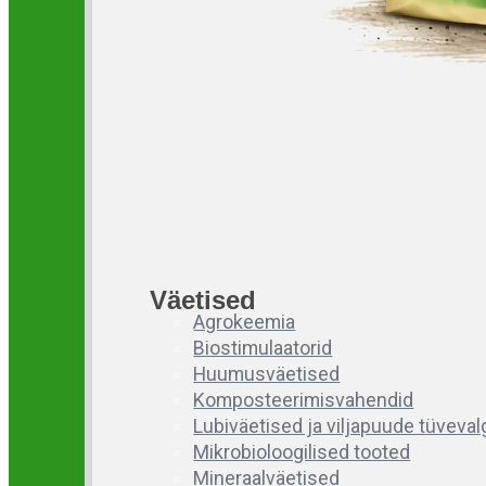
Väetised
Agrokeemia
Biostimulaatorid
Huumusväetised
Komposteerimisvahendid
Lubiväetised ja viljapuude tüveva
Mikrobioloogilised tooted
Mineraalväetised