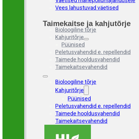
Väetised mahepõllumajandusele
Vees lahustuvad väetised
Taimekaitse ja kahjutõrje
Bioloogiline tõrje
Kahjuritõrje
Püünised
Peletusvahendid e. repellendid
Taimede hooldusvahendid
Taimekaitsevahendid
Bioloogiline tõrje
Kahjuritõrje
Püünised
Peletusvahendid e. repellendid
Taimede hooldusvahendid
Taimekaitsevahendid