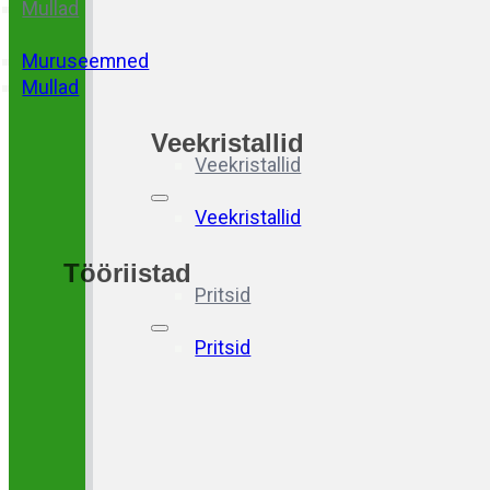
Mullad
Muruseemned
Mullad
Veekristallid
Veekristallid
Veekristallid
Tööriistad
Pritsid
Pritsid