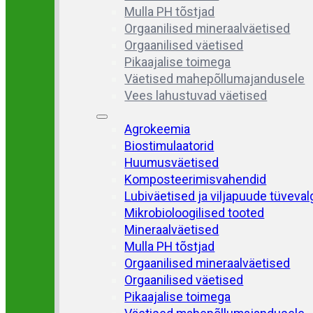
Mulla PH tõstjad
Orgaanilised mineraalväetised
Orgaanilised väetised
Pikaajalise toimega
Väetised mahepõllumajandusele
Vees lahustuvad väetised
Agrokeemia
Biostimulaatorid
Huumusväetised
Komposteerimisvahendid
Lubiväetised ja viljapuude tüveva
Mikrobioloogilised tooted
Mineraalväetised
Mulla PH tõstjad
Orgaanilised mineraalväetised
Orgaanilised väetised
Pikaajalise toimega