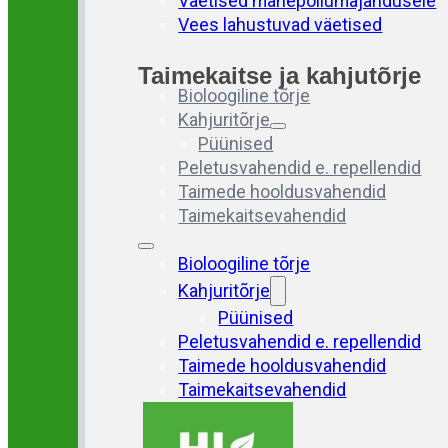
Väetised mahepõllumajandusele
Vees lahustuvad väetised
Taimekaitse ja kahjutõrje
Bioloogiline tõrje
Kahjuritõrje
Püünised
Peletusvahendid e. repellendid
Taimede hooldusvahendid
Taimekaitsevahendid
Bioloogiline tõrje
Kahjuritõrje
Püünised
Peletusvahendid e. repellendid
Taimede hooldusvahendid
Taimekaitsevahendid