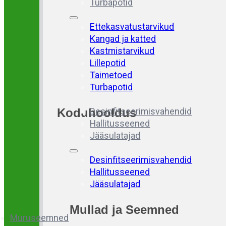
Turbapotid
Ettekasvatustarvikud
Kangad ja katted
Kastmistarvikud
Lillepotid
Taimetoed
Turbapotid
Koduhooldus
Desinfitseerimisvahendid
Hallitusseened
Jääsulatajad
Desinfitseerimisvahendid
Hallitusseened
Jääsulatajad
Mullad
ja
Seemned
Muruseemned