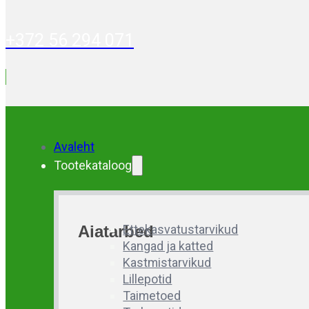
+372 56 294 071
Avaleht
Tootekataloog
Aiatarbed
Ettekasvatustarvikud
Kangad ja katted
Kastmistarvikud
Lillepotid
Taimetoed