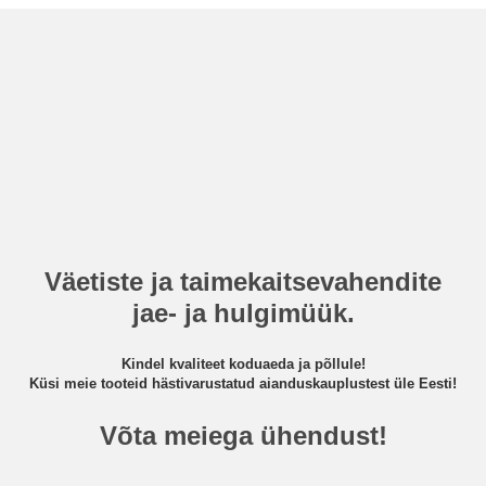
Väetiste ja taimekaitsevahendite
jae- ja hulgimüük.
Kindel kvaliteet koduaeda ja põllule!
Küsi meie tooteid hästivarustatud aianduskauplustest üle Eesti!
Võta meiega ühendust!