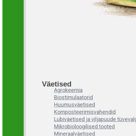
Väetised
Agrokeemia
Biostimulaatorid
Huumusväetised
Komposteerimisvahendid
Lubiväetised ja viljapuude tüveva
Mikrobioloogilised tooted
Mineraalväetised