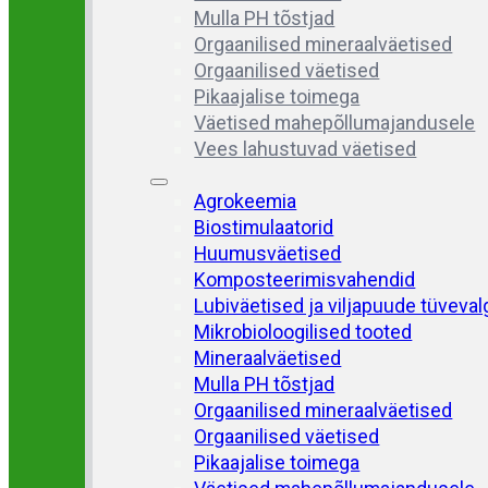
Mulla PH tõstjad
Orgaanilised mineraalväetised
Orgaanilised väetised
Pikaajalise toimega
Väetised mahepõllumajandusele
Vees lahustuvad väetised
Agrokeemia
Biostimulaatorid
Huumusväetised
Komposteerimisvahendid
Lubiväetised ja viljapuude tüveva
Mikrobioloogilised tooted
Mineraalväetised
Mulla PH tõstjad
Orgaanilised mineraalväetised
Orgaanilised väetised
Pikaajalise toimega