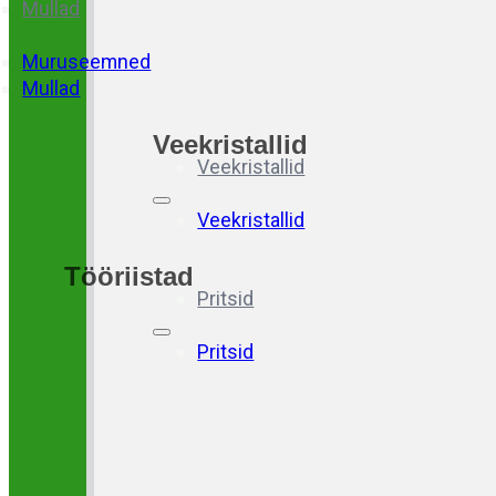
Mullad
Muruseemned
Mullad
Veekristallid
Veekristallid
Veekristallid
Tööriistad
Pritsid
Pritsid